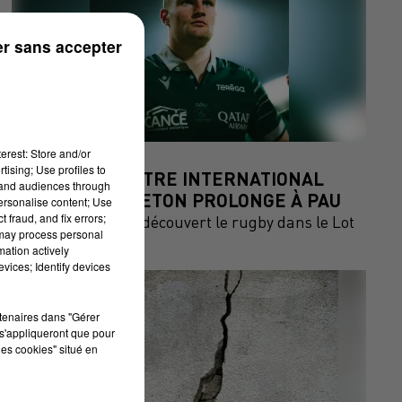
r sans accepter
erest: Store and/or
8 octobre 2025
tising; Use profiles to
TOP 14: LE CENTRE INTERNATIONAL
tand audiences through
EMILIEN GAILLETON PROLONGE À PAU
personalise content; Use
 fraud, and fix errors;
le jeune prodige a découvert le rugby dans le Lot
 may process personal
mation actively
vices; Identify devices
rtenaires dans "Gérer
s'appliqueront que pour
les cookies" situé en