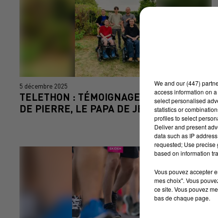
We and
our (447) partn
5 décembre 2025
access information on a 
TELETHON : TÉMOIGNAGE DANS LE LOT
select personalised ad
DE PIERRE, LE PAPA DE JEAN ET...
statistics or combinatio
profiles to select person
Deliver and present adv
data such as IP address 
requested; Use precise g
based on information tra
Vous pouvez accepter en 
mes choix". Vous pouvez
ce site. Vous pouvez met
bas de chaque page.