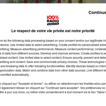
Continue
Le respect de votre vie privée est notre priorité
ers
do the following data processing based on your consent and/or our legitimate int
14 novembre 2025
device; Use limited data to select advertising; Create profiles for personalised adver
CAHORS : UNE VENTE AUX ENCHÈRES DE
vertising; Measure advertising performance; Measure content performance; Unders
650 BOUTEILLES AU PROFIT DE LA...
ns of data from different sources; Develop and improve services; Create profiles to 
alised content; Use limited data to select content; Ensure security, prevent and detect
ertising and content; Save and communicate privacy choices. These technologies
and browsing data to offer following functionalities: Identify devices based on infor
eolocation data; Match and combine data from other data sources; Link different de
nsmitted automatically.
cliquant sur "Accepter et fermer", ou affiner en sélectionnant les finalités et/ou pa
 également refuser en cliquant sur "Continuer sans accepter". Vos préférences ne 
tre à jour vos choix, ou retirer votre consentement à tout moment via le lien "Gérer 