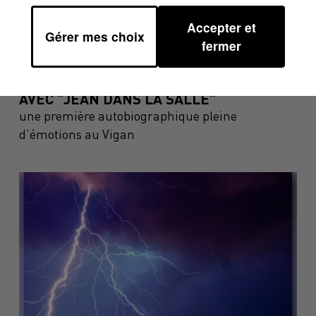
Accepter et
Gérer mes choix
fermer
23 septembre 2025
JEAN LASSALLE MONTE SUR SCÈNE
AVEC "JEAN DANS LA SALLE"
une première autobiographique pleine
d’émotions au Vigan