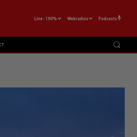
Live :
100%
Webradios
Podcasts
CT