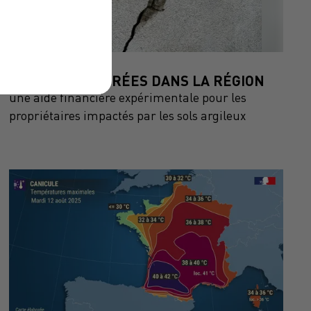
9 septembre 2025
MAISONS FISSURÉES DANS LA RÉGION
une aide financière expérimentale pour les
propriétaires impactés par les sols argileux