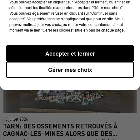
Vous pouvez accepter en cliquant sur "Accepter et fermer", ou affiner en
sélectionnant les finalités et/ou partenaires dans "Gérer mes choix".
20 juillet 2026
Vous pouvez également refuser en cliquant sur "Continuer sans
TARN : LES OSSEMENTS RETROUVÉS SONT
accepter". Vos préférences ne s'appliqueront que pour ce site. Vous
BIEN CEUX DE DELPHINE JUBILLAR
pouvez mettre à jour vos choix, ou retirer votre consentement à tout
Les causes de la mort restent inconnues.
moment via le lien "Gérer les cookies" situé en bas de chaque page.
Accepter et fermer
Gérer mes choix
16 juillet 2026
TARN: DES OSSEMENTS RETROUVÉS À
CAGNAC-LES-MINES ALORS QUE DES...