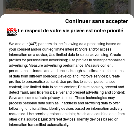
Continuer sans accepter
Le respect de votre vie privée est notre priorité
21 juillet 2026
TARN : GROS INCENDIE À BOISSEZON
We and
our (447) partners
do the following data processing based on
your consent and/or our legitimate interest: Store and/or access
Un important dispositif a été déployé dans un secteur
information on a device; Use limited data to select advertising; Create
difficile d'accès.
profiles for personalised advertising; Use profiles to select personalised
advertising; Measure advertising performance; Measure content
performance; Understand audiences through statistics or combinations
of data from different sources; Develop and improve services; Create
profiles to personalise content; Use profiles to select personalised
content; Use limited data to select content; Ensure security, prevent and
detect fraud, and fix errors; Deliver and present advertising and content;
Save and communicate privacy choices. These technologies may
process personal data such as IP address and browsing data to offer
following functionalities: Identify devices based on information actively
requested; Use precise geolocation data; Match and combine data from
other data sources; Link different devices; Identify devices based on
information transmitted automatically.