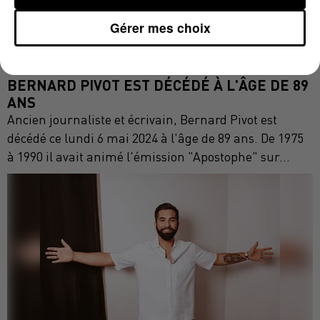
Gérer mes choix
6 mai 2024
BERNARD PIVOT EST DÉCÉDÉ À L'ÂGE DE 89
ANS
Ancien journaliste et écrivain, Bernard Pivot est
décédé ce lundi 6 mai 2024 à l'âge de 89 ans. De 1975
à 1990 il avait animé l'émission "Apostophe" sur...