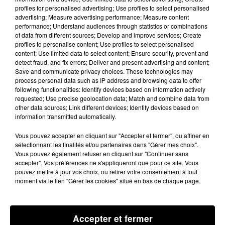
profiles for personalised advertising; Use profiles to select personalised
advertising; Measure advertising performance; Measure content
performance; Understand audiences through statistics or combinations
of data from different sources; Develop and improve services; Create
profiles to personalise content; Use profiles to select personalised
content; Use limited data to select content; Ensure security, prevent and
detect fraud, and fix errors; Deliver and present advertising and content;
7 juillet 2024
Save and communicate privacy choices. These technologies may
LÉGISLATIVES 2024. LE NOUVEAU FRONT
process personal data such as IP address and browsing data to offer
following functionalities: Identify devices based on information actively
POPULAIRE EN TÊTE, LE RN EN...
requested; Use precise geolocation data; Match and combine data from
Selon les premières projections en siège, le nouveau
other data sources; Link different devices; Identify devices based on
information transmitted automatically.
Front Populaire arrive en tête à l'issue du second tour
des élections législatives 2024. Le...
Vous pouvez accepter en cliquant sur "Accepter et fermer", ou affiner en
sélectionnant les finalités et/ou partenaires dans "Gérer mes choix".
Vous pouvez également refuser en cliquant sur "Continuer sans
accepter". Vos préférences ne s'appliqueront que pour ce site. Vous
pouvez mettre à jour vos choix, ou retirer votre consentement à tout
moment via le lien "Gérer les cookies" situé en bas de chaque page.
Accepter et fermer