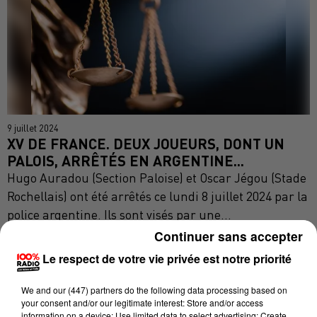
9 juillet 2024
XV DE FRANCE. DEUX JOUEURS, DONT UN
PALOIS, ARRÊTÉS EN ARGENTINE...
Hugo Auradou (Section Paloise) et Oscar Jégou (Stade
Rochellais) ont été arrêtés ce lundi 8 juillet 2024 par la
police argentine. Ils sont visés par une...
Continuer sans accepter
Le respect de votre vie privée est notre priorité
We and
our (447) partners
do the following data processing based on
your consent and/or our legitimate interest: Store and/or access
information on a device; Use limited data to select advertising; Create