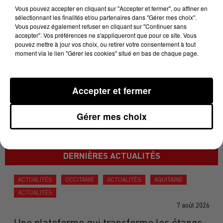
estime l'élu sur X, au dessus de la une du magasine
Vous pouvez accepter en cliquant sur "Accepter et fermer", ou affiner en
sélectionnant les finalités et/ou partenaires dans "Gérer mes choix".
sorti le 28 juin 1995, où la plume de Cabu caricaturait
Vous pouvez également refuser en cliquant sur "Continuer sans
le leader d'extrême droite, menotté.
accepter". Vos préférences ne s'appliqueront que pour ce site. Vous
pouvez mettre à jour vos choix, ou retirer votre consentement à tout
moment via le lien "Gérer les cookies" situé en bas de chaque page.
La mort du père Le Pen, un bel hommage pour Charlie.
Le combat continue !
pic.twitter.com/EraVhi9XJh
Accepter et fermer
— Christophe Bex (@ChristopheBex)
January 7, 2025
Gérer mes choix
Plus de réactions à venir
DERNIÈRES ACTUALITÉS
ACTUALITÉS
OCCITANIE
ACTUALITÉS
AQUITAINE
ACTUALITÉS
7 août 2026
Une plateforme qui transforme les étangs