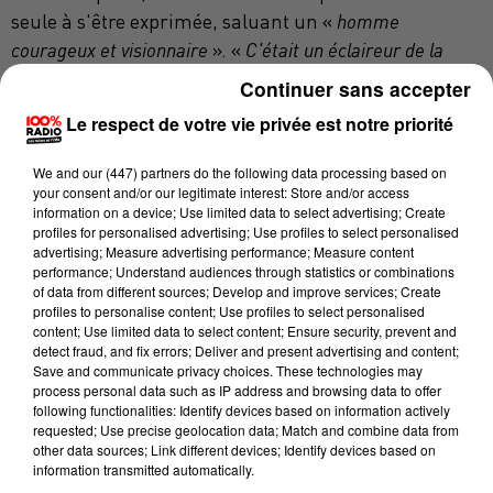
seule à s'être exprimée, saluant un «
homme
courageux et visionnaire
». «
C'était un éclaireur de la
cause nationale et patriote en France
», estime de son
Continuer sans accepter
côté Julien Léonardelli, élu député européen en juin
Le respect de votre vie privée est notre priorité
dernier sur la liste de Jordan Bardella.«
Il a mis sur la
place publique de nombreux sujets au débat et qui
We and
our (447) partners
do the following data processing based on
aujourd'hui sont toujours d'actualité : le pouvoir d'achat,
your consent and/or our legitimate interest: Store and/or access
information on a device; Use limited data to select advertising; Create
l'insécurité, l'immigration et la défense de la France
».
profiles for personalised advertising; Use profiles to select personalised
advertising; Measure advertising performance; Measure content
performance; Understand audiences through statistics or combinations
« LE COMBAT CONTINUE »
of data from different sources; Develop and improve services; Create
profiles to personalise content; Use profiles to select personalised
content; Use limited data to select content; Ensure security, prevent and
A l'autre extrême, le député LFI de la 7e
detect fraud, and fix errors; Deliver and present advertising and content;
circonscription de la Haute-Garonne, Christophe Bex,
Save and communicate privacy choices. These technologies may
process personal data such as IP address and browsing data to offer
ironise de son côté sur la date du décès du leader
following functionalities: Identify devices based on information actively
d'extrême-droite : le 7 janvier, le jour de la
requested; Use precise geolocation data; Match and combine data from
other data sources; Link different devices; Identify devices based on
commémoration des 10 ans des attaques contre
information transmitted automatically.
Charlie Hebdo. « Un bel hommage pour Charlie »,