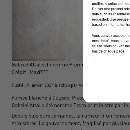
profiles to select person
Deliver and present adv
data such as IP address 
requested; Use precise g
based on information tra
Vous pouvez accepter en 
mes choix". Vous pouvez
ce site. Vous pouvez met
bas de chaque page.
Gabriel Attal est nommé Premier Ministre
Crédit :
MaxPPP
Publié : 9 janvier 2024 à 12h26 par Axel Mahrouga
Fumée blanche à l'Élysée.
Pressenti depuis hier soi
Gabriel
Attal
a été nommé Premier ministre par le
Depuis plusieurs semaines, la rumeur d'un rema
ministères.
Le gouvernement, fragilisé par plusieu