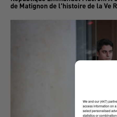
de Matignon de l'histoire de la Ve 
We and
our (447) partn
access information on a 
select personalised ad
statistics or combinatio