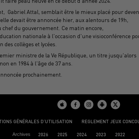
it faire peau neuve en ce début d'année 2024.
nt
, Gabriel
Attal
, semblait être le mieux placé pour deven
elle devait être annoncée hier, aux alentours de
19h
,
au chef du gouvernement.
Ce matin encore,
Éducation nationale à l'occasion d'une visioconférence po
 des collèges et lycées.
remier ministre de la Ve République, un titre jusqu'alors
non en 1984 à l'âge de 37 ans.
e annoncée prochainement.
TIONS GÉNÉRALES D’UTILISATION
REGLEMENT JEUX CONCO
Archives
2026
2025
2024
2023
2022