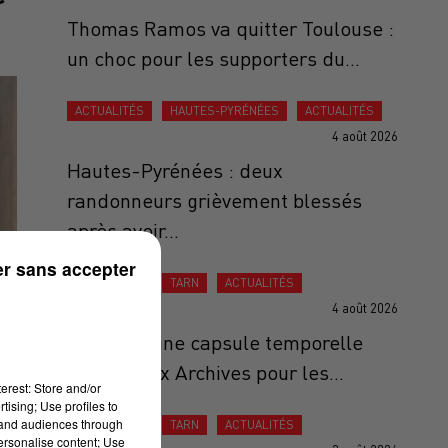
Thomas Ramos va quitter Toulouse :
un choc pour les supporters du...
ACTUALITÉS
HAUTES-PYRÉNÉES
ACTUALITÉS
4 août 2026
Hautes-Pyrénées : deux
randonneurs grièvement blessés
après avoir...
r sans accepter
ACTUALITÉS
TARN
ACTUALITÉS
4 août 2026
Castres : une capsule temporelle
confiée aux Archives pour les...
erest: Store and/or
tising; Use profiles to
tand audiences through
ACTUALITÉS
TARN
ACTUALITÉS
personalise content; Use