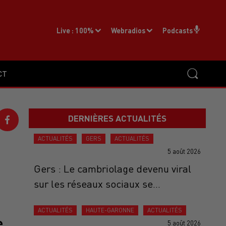
Live :
100%
Webradios
Podcasts
CT
DERNIÈRES ACTUALITÉS
ACTUALITÉS
GERS
ACTUALITÉS
5 août 2026
Gers : Le cambriolage devenu viral
sur les réseaux sociaux se...
ACTUALITÉS
HAUTE-GARONNE
ACTUALITÉS
e
5 août 2026