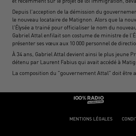
et récemment sur le projet de loi immigration, deva
Depuis l'acception de la démission du gouverneme
le nouveau locataire de Matignon.
Alors que la nouv
l'Élysée a
trainé
pour officialiser le nom du nouve
Gabriel
Attal
enfilait son costume de ministre de l'
présenter ses vœux aux 10 000 personnel de direction
À 34 ans, Gabriel
Attal
devient ainsi le plus jeune P
détenu par Laurent Fabius qui avait accédé à Matig
La composition du "gouvernement
Attal
" doit êtr
MENTIONS LÉGALES
CONDI