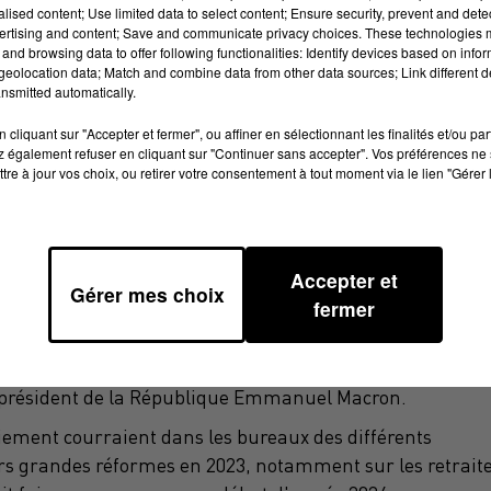
alised content; Use limited data to select content; Ensure security, prevent and detect
ertising and content; Save and communicate privacy choices. These technologies
and browsing data to offer following functionalities: Identify devices based on infor
eolocation data; Match and combine data from other data sources; Link different de
nsmitted automatically.
cliquant sur "Accepter et fermer", ou affiner en sélectionnant les finalités et/ou pa
 également refuser en cliquant sur "Continuer sans accepter". Vos préférences ne 
tre à jour vos choix, ou retirer votre consentement à tout moment via le lien "Gérer 
Accepter et
Gérer mes choix
fermer
r, après la démission du gouvernement d'Élisabeth Borne
 président de la République Emmanuel Macron.
niement
courraient
dans les bureaux des différents
rs grandes réformes en 2023, notamment sur les retrait