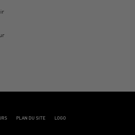
ir
ur
URS
PLAN DU SITE
LOGO