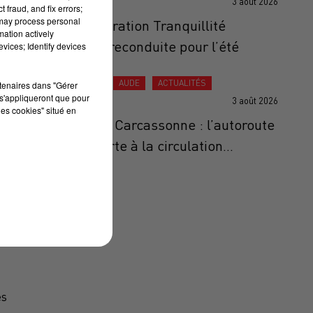
3 août 2026
 fraud, and fix errors;
 may process personal
Albi : l’opération Tranquillité
mation actively
Vacances reconduite pour l’été
vices; Identify devices
ACTUALITÉS
AUDE
ACTUALITÉS
rtenaires dans "Gérer
s'appliqueront que pour
3 août 2026
les cookies" situé en
Incendie à Carcassonne : l’autoroute
A61 rouverte à la circulation...
,
es