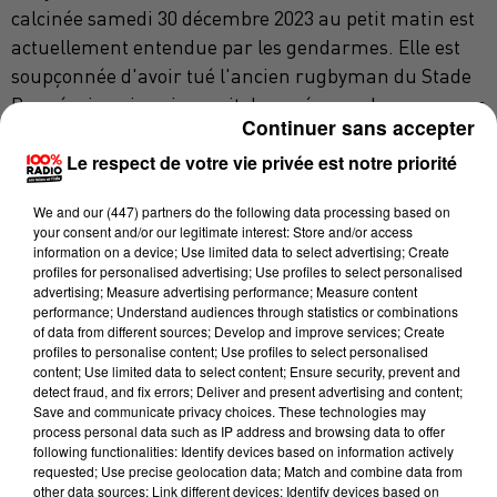
calcinée samedi 30 décembre 2023 au petit matin est
actuellement entendue par les gendarmes. Elle est
soupçonnée d'avoir tué l'ancien rugbyman du Stade
Bagnérais qui envisageait de se séparer. Le procureur
Continuer sans accepter
de la République de Pau, Rodolphe Jarry, nous
Le respect de votre vie privée est notre priorité
confirme le placement en garde à vue de la mise en
cause qui était en cavale depuis le jour des faits. Le
We and
our (447) partners
do the following data processing based on
patron du parquet béarnais qui a ouvert une
your consent and/or our legitimate interest: Store and/or access
information judiciaire pour assassinat mercredi,
information on a device; Use limited data to select advertising; Create
profiles for personalised advertising; Use profiles to select personalised
devrait communiquer ultérieurement, "
une fois les
advertising; Measure advertising performance; Measure content
premiers éléments consolidés"
, nous dit-il.
performance; Understand audiences through statistics or combinations
of data from different sources; Develop and improve services; Create
→
ASSASSINAT À BAGNÈRES-DE-BIGORRE : UNE
profiles to personalise content; Use profiles to select personalised
content; Use limited data to select content; Ensure security, prevent and
VOISINE AURAIT VU FUIR LA SUSPECTE
detect fraud, and fix errors; Deliver and present advertising and content;
Save and communicate privacy choices. These technologies may
DERNIÈRES ACTUALITÉS
process personal data such as IP address and browsing data to offer
following functionalities: Identify devices based on information actively
requested; Use precise geolocation data; Match and combine data from
ACTUALITÉS
OCCITANIE
ACTUALITÉS
AQUITAINE
other data sources; Link different devices; Identify devices based on