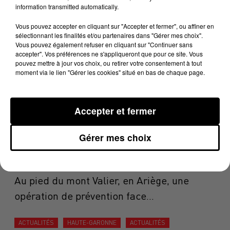
ACTUALITÉS
information transmitted automatically.
7 août 2026
Vous pouvez accepter en cliquant sur "Accepter et fermer", ou affiner en
Une plateforme qui transforme les étangs
sélectionnant les finalités et/ou partenaires dans "Gérer mes choix".
Vous pouvez également refuser en cliquant sur "Continuer sans
en destinations de vacances
accepter". Vos préférences ne s'appliqueront que pour ce site. Vous
pouvez mettre à jour vos choix, ou retirer votre consentement à tout
moment via le lien "Gérer les cookies" situé en bas de chaque page.
ACTUALITÉS
AUDE
ACTUALITÉS
7 août 2026
Un an après le mégafeu, les Corbières de
Accepter et fermer
nouveau confrontées aux...
Gérer mes choix
ACTUALITÉS
ARIÈGE
ACTUALITÉS
6 août 2026
Au pied du mont Valier, en Ariège, une
opération de prévention face...
ACTUALITÉS
HAUTE-GARONNE
ACTUALITÉS