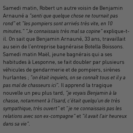
Samedi matin, Robert un autre voisin de Benjamin
Arnauné a
"senti que quelque chose ne tournait pas
rond"
et
"les pompiers sont arrivés très vite, en 10
minutes." "Je connaissais très mal sa copine"
explique-t-
il. On sait que Benjamin Arnauné, 33 ans, travaillait
au sein de l'entreprise bagnéraise Botella Boissons.
Samedi matin Maël, jeune bagnérais qui a ses
habitudes à Lesponne, se fait doubler par plusieurs
véhicules de gendarmerie et de pompiers, sirènes
hurlantes ;
"on était inquiets, on se connaît tous et il y a
pas mal de chasseurs ici".
Il apprend la tragique
nouvelle un peu plus tard,
"je voyais Benjamin à la
chasse, notamment à l'Isard, c'était quelqu'un de très
sympathique, très ouvert"
et "
je ne connaissais pas les
relations avec son ex-compagne"
et
"il avait l'air heureux
dans sa vie".