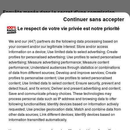
Enquête menée dans le secret d'une commission
Continuer sans accepter
rogatoire
Le respect de votre vie privée est notre priorité
Ce mercredi le parquet de Pau a ouvert une
information judiciaire pour assassinat, preuve que
We and
our (447) partners
do the following data processing based on
d'une part les autorités penchent pour la thèse d'un
your consent and/or our legitimate interest: Store and/or access
information on a device; Use limited data to select advertising; Create
crime prémédité. Et d'autre part que les moyens
profiles for personalised advertising; Use profiles to select personalised
d'enquête ainsi mis en oeuvre peuvent éviter une
advertising; Measure advertising performance; Measure content
performance; Understand audiences through statistics or combinations
fuite de la suspecte à l'étranger. Selon nos
of data from different sources; Develop and improve services; Create
informations, un avis de recherche pourrait être
profiles to personalise content; Use profiles to select personalised
rendu public dans les heures qui viennent. La
content; Use limited data to select content; Ensure security, prevent and
detect fraud, and fix errors; Deliver and present advertising and content;
compagne de la victime, un temps recherchée près de
Save and communicate privacy choices. These technologies may
Tarbes, n'avait pas été retrouvée ce jeudi à la mi-
process personal data such as IP address and browsing data to offer
following functionalities: Identify devices based on information actively
journée.
Le procureur de Pau, Rodolphe Jarry, nous
requested; Use precise geolocation data; Match and combine data from
précisait qu'aucune garde à vue n'avait été prononcée
other data sources; Link different devices; Identify devices based on
information transmitted automatically.
dans cette affaire traitée par les gendarmes de la
Section de recherches de Toulouse. Le parquetier n'a