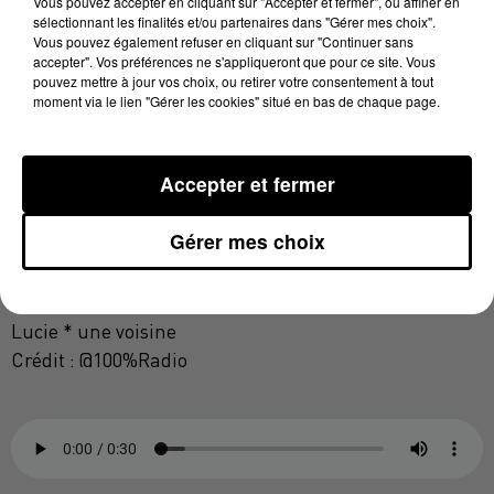
Vous pouvez accepter en cliquant sur "Accepter et fermer", ou affiner en
pas souhaité donner plus de précision, alors que le
sélectionnant les finalités et/ou partenaires dans "Gérer mes choix".
Vous pouvez également refuser en cliquant sur "Continuer sans
dossier est désormais à la main d'un juge
accepter". Vos préférences ne s'appliqueront que pour ce site. Vous
d'instruction.
pouvez mettre à jour vos choix, ou retirer votre consentement à tout
moment via le lien "Gérer les cookies" situé en bas de chaque page.
Accepter et fermer
* Le prénom a été changé à la demande de l'intéressée.
Gérer mes choix
Lucie * une voisine
Crédit :
@100%Radio