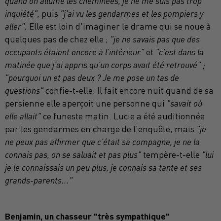
quand on allume les cheminées, je ne me suis pas trop
inquiété",
puis
"j'ai vu les gendarmes et les pompiers y
aller".
Elle est loin d'imaginer le drame qui se noue à
quelques pas de chez elle ;
"je ne savais pas que des
occupants étaient encore à l'intérieur"
et
"c'est dans la
matinée que j'ai appris qu'un corps avait été retrouvé" ;
"pourquoi un et pas deux ? Je me pose un tas de
questions"
confie-t-elle. Il fait encore nuit quand de sa
persienne elle aperçoit une personne qui
"savait où
elle allait"
ce funeste matin. Lucie a été auditionnée
par les gendarmes en charge de l'enquête, mais
"je
ne peux pas affirmer que c'était sa compagne, je ne la
connais pas, on se saluait et pas plus"
tempère-t-elle
"lui
je le connaissais un peu plus, je connais sa tante et ses
grands-parents..."
Benjamin, un chasseur "très sympathique"