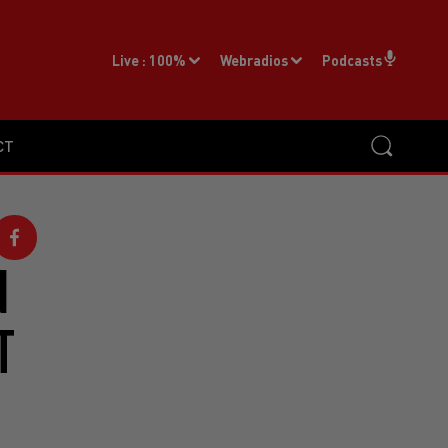
Live :
100%
Webradios
Podcasts
CT
N
T