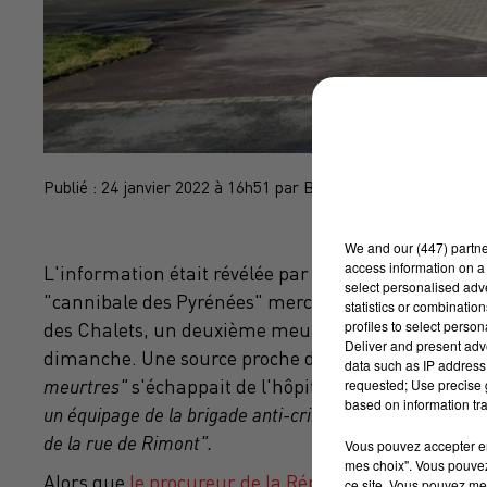
Publié : 24 janvier 2022 à 16h51 par Brice Vidal
We and
our (447) partn
access information on a 
L'information était révélée par nos confrères de
La 
select personalised ad
"cannibale des Pyrénées" mercredi dernier et l'agress
statistics or combinatio
profiles to select person
des Chalets, un deuxième meurtrier déclaré irres
Deliver and present adv
dimanche. Une source proche de l'enquête nous co
data such as IP address 
requested; Use precise g
meurtres"
s'échappait de l'hôpital psychiatrique sit
based on information tra
un équipage de la brigade anti-criminalité"
quelques he
de la rue de Rimont".
Vous pouvez accepter en 
mes choix". Vous pouvez
Alors que
le procureur de la République Samuel V
ce site. Vous pouvez met