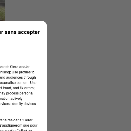
r sans accepter
erest: Store and/or
tising; Use profiles to
tand audiences through
personalise content; Use
 fraud, and fix errors;
 may process personal
mation actively
vices; Identify devices
ar
rtenaires dans "Gérer
s'appliqueront que pour
les cookies" situé en