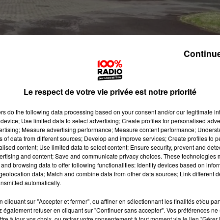
Continue
Le respect de votre vie privée est notre priorité
ers
do the following data processing based on your consent and/or our legitimate int
device; Use limited data to select advertising; Create profiles for personalised adver
Dépêche du Midi
ce lundi matin : après l'évasion du
vertising; Measure advertising performance; Measure content performance; Unders
ion qui a failli coûter la vie à une retraitée du quartier
ns of data from different sources; Develop and improve services; Create profiles to 
alised content; Use limited data to select content; Ensure security, prevent and detect
ponsable fuguait du CHS Marchant de Toulouse ce
ertising and content; Save and communicate privacy choices. These technologies
nfirmait qu'un
"individu dangereux", "connu pour deux
and browsing data to offer following functionalities: Identify devices based on infor
eolocation data; Match and combine data from other data sources; Link different de
ué au sud de la Ville rose, ce dimanche,
"il a été retrouvé p
nsmitted automatically.
ures après son évasion
"à l'angle de la route de Seysses et
cliquant sur "Accepter et fermer", ou affiner en sélectionnant les finalités et/ou pa
 également refuser en cliquant sur "Continuer sans accepter". Vos préférences ne 
uelta Simon a récemment révélé que Jérémy Rimbaud
tre à jour vos choix, ou retirer votre consentement à tout moment via le lien "Gérer 