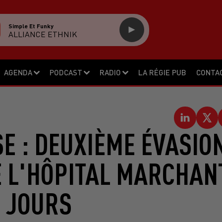
Simple Et Funky
ALLIANCE ETHNIK
AGENDA
PODCAST
RADIO
LA RÉGIE PUB
CONTA
E : DEUXIÈME ÉVASIO
E L'HÔPITAL MARCHAN
5 JOURS