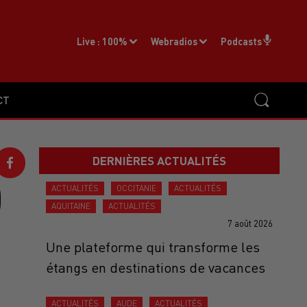
Live :
100%
Webradios
Podcasts
CT
DERNIÈRES ACTUALITÉS
D
ACTUALITÉS
OCCITANIE
ACTUALITÉS
AQUITAINE
ACTUALITÉS
7 août 2026
Une plateforme qui transforme les
étangs en destinations de vacances
ACTUALITÉS
AUDE
ACTUALITÉS