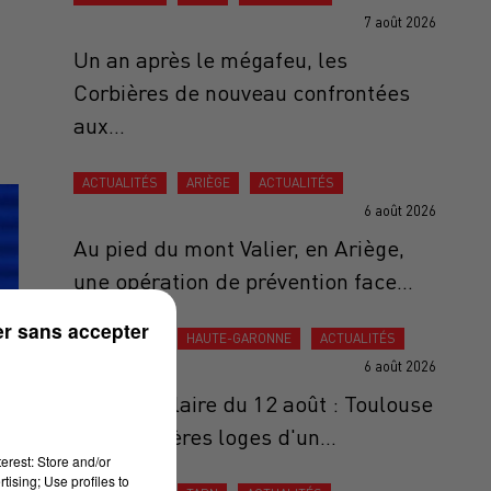
7 août 2026
Un an après le mégafeu, les
Corbières de nouveau confrontées
aux...
ACTUALITÉS
ARIÈGE
ACTUALITÉS
6 août 2026
Au pied du mont Valier, en Ariège,
une opération de prévention face...
r sans accepter
ACTUALITÉS
HAUTE-GARONNE
ACTUALITÉS
6 août 2026
Éclipse solaire du 12 août : Toulouse
aux premières loges d'un...
erest: Store and/or
tising; Use profiles to