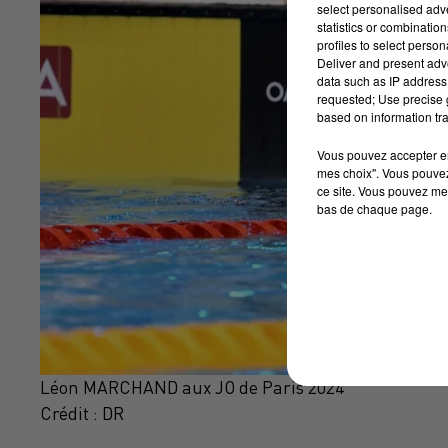
select personalised ad
statistics or combinatio
profiles to select person
Deliver and present adv
data such as IP address 
requested; Use precise g
based on information tra
Vous pouvez accepter en 
mes choix". Vous pouvez
ce site. Vous pouvez met
bas de chaque page.
Léon MARCHAND aux JO de Paris 2024
Crédit :
DR