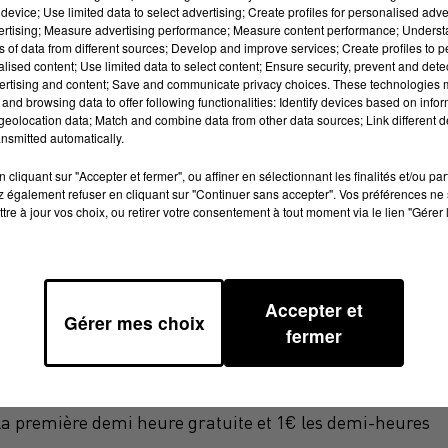
device; Use limited data to select advertising; Create profiles for personalised adver
vertising; Measure advertising performance; Measure content performance; Unders
parc, dont l'exploitation par l'entreprise JC Decaux
ns of data from different sources; Develop and improve services; Create profiles to 
alised content; Use limited data to select content; Ensure security, prevent and detect
024 ;
"on passera de 283 stations et 2600 deux-roues à 400
ertising and content; Save and communicate privacy choices. These technologies
évue jusqu'en septembre 2025"
a expliqué Pierre Trautman
and browsing data to offer following functionalities: Identify devices based on infor
eolocation data; Match and combine data from other data sources; Link different de
ndical. S'agissant de la mise en place, des travaux avec
nsmitted automatically.
in.
cliquant sur "Accepter et fermer", ou affiner en sélectionnant les finalités et/ou pa
 également refuser en cliquant sur "Continuer sans accepter". Vos préférences ne 
tre à jour vos choix, ou retirer votre consentement à tout moment via le lien "Gérer 
tuel de l'abonnement ne sera pas modifié pour les vélos
a proposée pour les utilisateurs réguliers de vélos à
Accepter et
ports toulousains. Notez qu'une augmentation
Gérer mes choix
fermer
oche pour un trajet + 1€ par demi-heure. 2 € la décroche
 est fixé à 25 €/an + 1€ par demi-heure. Enfin
la première demi heure gratuite et 1€ les demi-heures