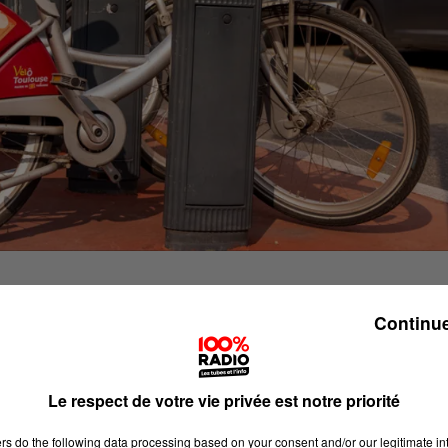
Continue
la proche banlieue va pouvoir en bénéficier.
Il y aura plus
Le respect de votre vie privée est notre priorité
ions supplémentaires dans les faubourgs et 75 stations
Balma, Blagnac, Colomiers, Quint-Fonsegrives, Labège,
ers
do the following data processing based on your consent and/or our legitimate int