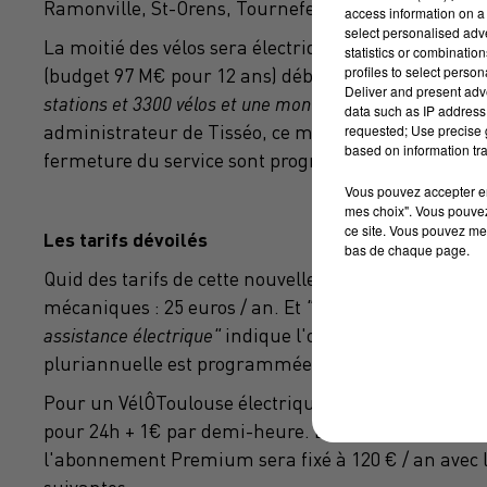
Ramonville, St-Orens, Tournefeuille, l'Union.
access information on a 
select personalised ad
La moitié des vélos sera électrique dans le nouveau 
statistics or combinatio
profiles to select person
(budget 97 M€ pour 12 ans) débute le 2 septembre 2
Deliver and present adv
stations et 3300 vélos et une montée en charge est pr
data such as IP address 
requested; Use precise g
administrateur de Tisséo, ce mercredi en conseil sy
based on information tra
fermeture du service sont programmés l'été procha
Vous pouvez accepter en 
mes choix". Vous pouvez
ce site. Vous pouvez met
Les tarifs dévoilés
bas de chaque page.
Quid des tarifs de cette nouvelle offre ? Le tarif ac
mécaniques : 25 euros / an. Et
"une offre Premium ser
assistance électrique"
indique l'opérateur des trans
pluriannuelle est programmée jusqu'en 2026.
Pour un VélÔToulouse électrique ce sera 1 € la décr
pour 24h + 1€ par demi-heure. L'abonnement annuel
l'abonnement Premium sera fixé à 120 € / an avec 