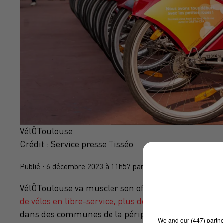
VélÔToulouse
Crédit :
Service presse Tisséo
Publié : 6 décembre 2023 à 11h57 par Brice Vidal
VélÔToulouse va muscler son offre l'an prochain et 
de vélos en libre-service, plus de stations
: 117 stat
dans des communes de la périphérie : Aucamville, 
We and
our (447) partn