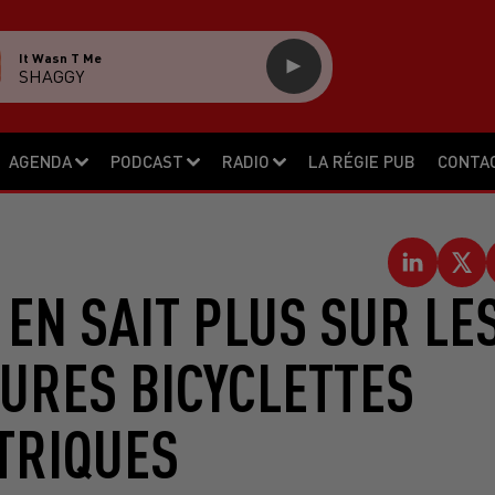
It Wasn T Me
SHAGGY
AGENDA
PODCAST
RADIO
LA RÉGIE PUB
CONTA
 EN SAIT PLUS SUR LE
TURES BICYCLETTES
TRIQUES