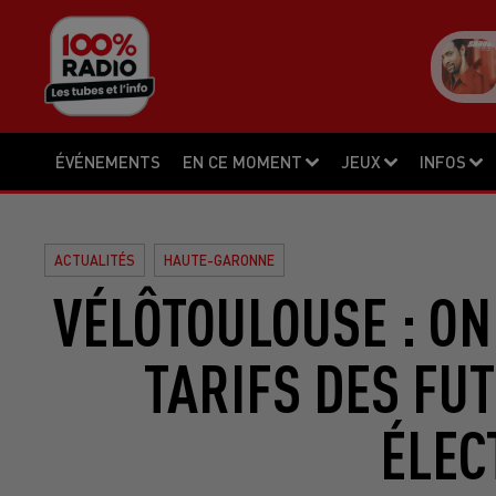
ÉVÉNEMENTS
EN CE MOMENT
JEUX
INFOS
ACTUALITÉS
HAUTE-GARONNE
VÉLÔTOULOUSE : ON
TARIFS DES FU
ÉLEC