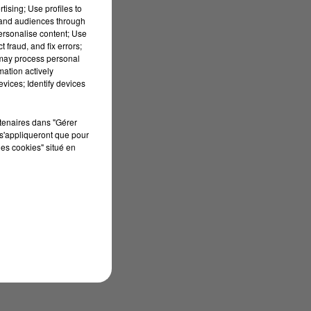
tising; Use profiles to
tand audiences through
personalise content; Use
 fraud, and fix errors;
 may process personal
n
mation actively
vices; Identify devices
rtenaires dans "Gérer
s'appliqueront que pour
les cookies" situé en