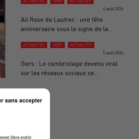
ACTUALITÉS
TARN
ACTUALITÉS
6 août 2026
Ail Rose de Lautrec : une fête
anniversaire sous le signe de la...
ACTUALITÉS
GERS
ACTUALITÉS
5 août 2026
Gers : Le cambriolage devenu viral
sur les réseaux sociaux se...
r sans accepter
erest: Store and/or