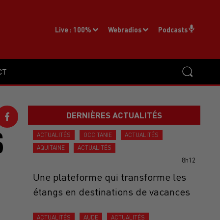
Live :
100%
Webradios
Podcasts
CT
DERNIÈRES ACTUALITÉS
S
ACTUALITÉS
OCCITANIE
ACTUALITÉS
AQUITAINE
ACTUALITÉS
8h12
Une plateforme qui transforme les
étangs en destinations de vacances
ACTUALITÉS
AUDE
ACTUALITÉS