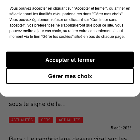
Au pied du mont Valier, en Ariège, une
Vous pouvez accepter en cliquant sur "Accepter et fermer", ou affiner en
opération de prévention face...
sélectionnant les finalités et/ou partenaires dans "Gérer mes choix".
Vous pouvez également refuser en cliquant sur "Continuer sans
accepter". Vos préférences ne s'appliqueront que pour ce site. Vous
pouvez mettre à jour vos choix, ou retirer votre consentement à tout
ACTUALITÉS
HAUTE-GARONNE
ACTUALITÉS
moment via le lien "Gérer les cookies" situé en bas de chaque page.
8h17
Éclipse solaire du 12 août : Toulouse aux
premières loges d'un...
Accepter et fermer
Gérer mes choix
ACTUALITÉS
TARN
ACTUALITÉS
8h05
Ail Rose de Lautrec : une fête anniversaire
sous le signe de la...
ACTUALITÉS
GERS
ACTUALITÉS
5 août 2026
Gers : Le cambriolage devenu viral sur les