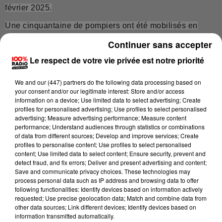
février 2025.
Une cinquantaine de pompiers ont été mobilisés en
pleine nuit pour un feu d’appartement à Toulouse, rue de
Continuer sans accepter
la Fonderie.
Le respect de votre vie privée est notre priorité
Les soldats du feu, aidés de six lances à incendie, ont
We and
our (447) partners
do the following data processing based on
été engagés dans le quartier des Carmes pour un feu
your consent and/or our legitimate interest: Store and/or access
parti dans un appartement et qui s'est propagé à quarte
information on a device; Use limited data to select advertising; Create
immeuble voisins dont deux squattés.
profiles for personalised advertising; Use profiles to select personalised
advertising; Measure advertising performance; Measure content
Trente deux personnes ont été évacuées.
performance; Understand audiences through statistics or combinations
of data from different sources; Develop and improve services; Create
Les pompiers étaient encore sur place ce matin pour
profiles to personalise content; Use profiles to select personalised
content; Use limited data to select content; Ensure security, prevent and
procéder au déblai et à la recherche de foyers résiduels.
detect fraud, and fix errors; Deliver and present advertising and content;
Save and communicate privacy choices. These technologies may
DERNIÈRES ACTUALITÉS
process personal data such as IP address and browsing data to offer
following functionalities: Identify devices based on information actively
requested; Use precise geolocation data; Match and combine data from
ACTUALITÉS
ARIÈGE
ACTUALITÉS
other data sources; Link different devices; Identify devices based on
8h31
information transmitted automatically.