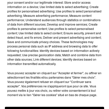
your consent and/or our legitimate interest: Store and/or access
Capitale et son acclimatation s'est faite rapidement,
information on a device; Use limited data to select advertising; Create
"
il s'est dit "très contant, très heureux d'être dans le
profiles for personalised advertising; Use profiles to select personalised
advertising; Measure advertising performance; Measure content
Tarn"
, au micro 100% Radio de Jean-Marie Llense.
performance; Understand audiences through statistics or combinations
of data from different sources; Develop and improve services; Create
Julien Tastet a expliqué avair été "
très bien accueilli
profiles to personalise content; Use profiles to select personalised
par le staff et les joueurs
", pour lui, le Castres
content; Use limited data to select content; Ensure security, prevent and
detect fraud, and fix errors; Deliver and present advertising and content;
Olympique est un club "
avec des valeurs qui se
Save and communicate privacy choices. These technologies may
rapprochent de ce qu'il a connu quand il était à Mont-de-
process personal data such as IP address and browsing data to offer
following functionalities: Identify devices based on information actively
Marsan
". Il parle du CO comme étant un club "
très
requested; Use precise geolocation data; Match and combine data from
sain
".
other data sources; Link different devices; Identify devices based on
information transmitted automatically.
Prochain match pour le CO, ce sera une rencontre
amicale, le vendredi 22 Août 2025 contre le promu
Vous pouvez accepter en cliquant sur "Accepter et fermer", ou affiner en
sélectionnant les finalités et/ou partenaires dans "Gérer mes choix".
Montauban.Puis le vendredi 29 Août, à Mazamet, face
Vous pouvez également refuser en cliquant sur "Continuer sans
aux Harlequins
accepter". Vos préférences ne s'appliqueront que pour ce site. Vous
pouvez mettre à jour vos choix, ou retirer votre consentement à tout
moment via le lien "Gérer les cookies" situé en bas de chaque page.
DERNIÈRES ACTUALITÉS