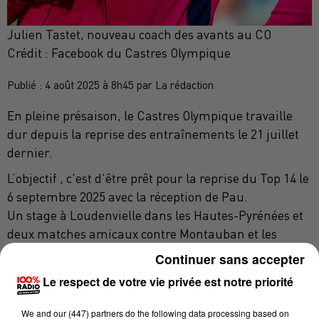
Julien Tastet, nouveau coach des avants au CO
Crédit :
Facebook du Castres Olympique
Publié : 4 août 2025 à 8h45 par La rédaction
En pleine présaison, le Castres Olympique travaille
dur depuis la reprise des entraînements le 21 juillet
dernier.
L’objectif , c'est d'être prêt pour la reprise du Top 14 le
6 septembre 2025 avec la réception de Pau.
Un stage à Loudenvielle dans les Hautes-Pyrénées et
deux matches amicaux contre Montauban et les
Harlequeens sont au programme aoûtien.
Continuer sans accepter
En attendant, voici l’un des petits nouveaux du groupe
Le respect de votre vie privée est notre priorité
Tarnais: à 38 ans, le coach des avants Julien Tastet
We and
our (447) partners
do the following data processing based on
vient en effet de rejoindre le CO en provenance de la