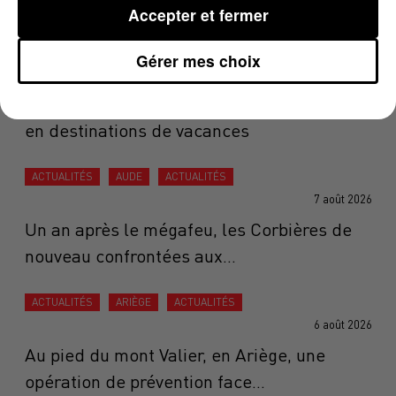
Accepter et fermer
ACTUALITÉS
OCCITANIE
ACTUALITÉS
AQUITAINE
ACTUALITÉS
Gérer mes choix
7 août 2026
Une plateforme qui transforme les étangs
en destinations de vacances
ACTUALITÉS
AUDE
ACTUALITÉS
7 août 2026
Un an après le mégafeu, les Corbières de
nouveau confrontées aux...
ACTUALITÉS
ARIÈGE
ACTUALITÉS
6 août 2026
Au pied du mont Valier, en Ariège, une
opération de prévention face...