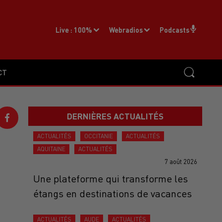
Live :
100%
Webradios
Podcasts
CT
DERNIÈRES ACTUALITÉS
ACTUALITÉS
OCCITANIE
ACTUALITÉS
AQUITAINE
ACTUALITÉS
7 août 2026
Une plateforme qui transforme les
S
étangs en destinations de vacances
ACTUALITÉS
AUDE
ACTUALITÉS