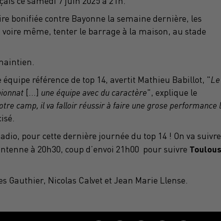
ais ce samedi 7 juin 2025 à 21h.
re bonifiée contre Bayonne la semaine dernière, les
, voire même, tenter le barrage à la maison, au stade
maintien.
 équipe référence de top 14, avertit Mathieu Babillot, "
Le
pionnat
[...]
une équipe avec du caractère
", explique le
otre camp, il va falloir réussir à faire une grose performance 
cisé.
Radio, pour cette dernière journée du top 14 ! On va suivre
Toulous
 d’antenne à 20h30, coup d’envoi 21h00 pour suivre
les Gauthier, Nicolas Calvet et Jean Marie Llense.