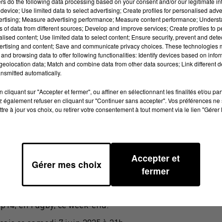
ers
do the following data processing based on your consent and/or our legitimate int
device; Use limited data to select advertising; Create profiles for personalised adver
vertising; Measure advertising performance; Measure content performance; Unders
ns of data from different sources; Develop and improve services; Create profiles to 
alised content; Use limited data to select content; Ensure security, prevent and detect
ertising and content; Save and communicate privacy choices. These technologies
and browsing data to offer following functionalities: Identify devices based on infor
eolocation data; Match and combine data from other data sources; Link different de
nsmitted automatically.
cliquant sur "Accepter et fermer", ou affiner en sélectionnant les finalités et/ou pa
 également refuser en cliquant sur "Continuer sans accepter". Vos préférences ne 
tre à jour vos choix, ou retirer votre consentement à tout moment via le lien "Gérer 
que
Accepter et
Gérer mes choix
fermer
haller
top14, en rugby, ce week-end.