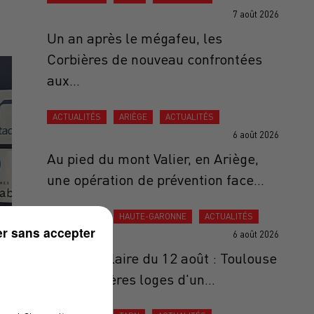
7 août 2026
Un an après le mégafeu, les
Corbières de nouveau confrontées
aux...
ACTUALITÉS
ARIÈGE
ACTUALITÉS
6 août 2026
Au pied du mont Valier, en Ariège,
une opération de prévention face...
ACTUALITÉS
HAUTE-GARONNE
ACTUALITÉS
r sans accepter
6 août 2026
Éclipse solaire du 12 août : Toulouse
aux premières loges d'un...