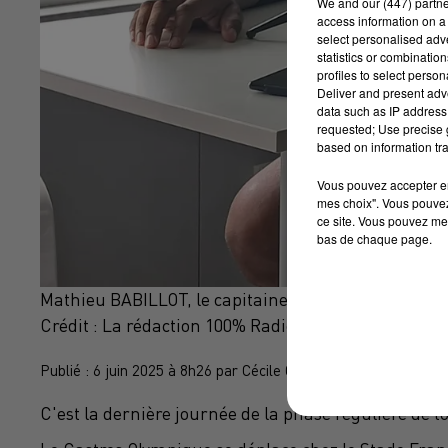
We and
our (447) partn
access information on a 
select personalised ad
statistics or combinatio
profiles to select person
Deliver and present adv
data such as IP address 
requested; Use precise g
based on information tra
Vous pouvez accepter en 
mes choix". Vous pouvez
ce site. Vous pouvez met
bas de chaque page.
Mathieu BABILLOT, le capitaine du Castres Olympi
Crédit :
La rédaction 100% Radio
Publié : 6 juin 2025 à 8h26 par Cécile Gabaude avec Pauline Sc
C'est la dernière journée de la phase régulière de 