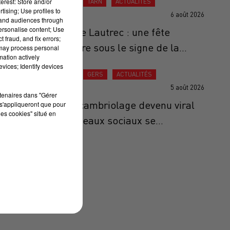
erest: Store and/or
ACTUALITÉS
TARN
ACTUALITÉS
tising; Use profiles to
6 août 2026
tand audiences through
personalise content; Use
Ail Rose de Lautrec : une fête
 fraud, and fix errors;
anniversaire sous le signe de la...
 may process personal
mation actively
vices; Identify devices
ACTUALITÉS
GERS
ACTUALITÉS
5 août 2026
rtenaires dans "Gérer
Gers : Le cambriolage devenu viral
s'appliqueront que pour
les cookies" situé en
sur les réseaux sociaux se...