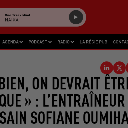
One Track Mind
NAIKA
AGENDA
PODCAST
RADIO
LA RÉGIE PUB
CONTA
 BIEN, ON DEVRAIT ÊTR
UE » : L’ENTRAÎNEUR
SAIN SOFIANE OUMIH