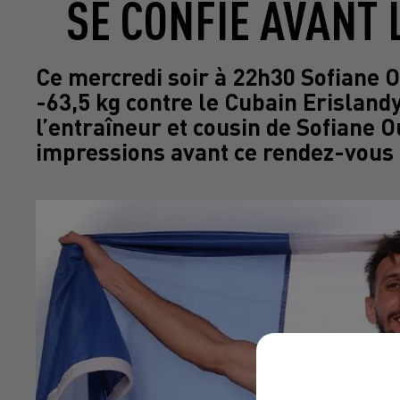
SE CONFIE AVANT 
Ce mercredi soir à 22h30 Sofiane 
-63,5 kg contre le Cubain Erislan
l’entraîneur et cousin de Sofiane 
impressions avant ce rendez-vous c