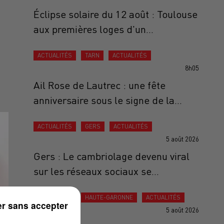
Éclipse solaire du 12 août : Toulouse
aux premières loges d'un...
ACTUALITÉS
TARN
ACTUALITÉS
8h05
Ail Rose de Lautrec : une fête
anniversaire sous le signe de la...
ACTUALITÉS
GERS
ACTUALITÉS
5 août 2026
Gers : Le cambriolage devenu viral
sur les réseaux sociaux se...
ACTUALITÉS
HAUTE-GARONNE
ACTUALITÉS
r sans accepter
5 août 2026