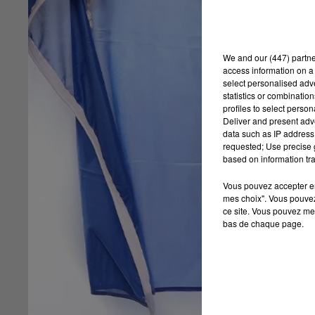
We and
our (447) partn
access information on a 
select personalised ad
statistics or combinatio
profiles to select person
Deliver and present adv
data such as IP address 
requested; Use precise g
based on information tra
Vous pouvez accepter en 
mes choix". Vous pouvez
ce site. Vous pouvez met
bas de chaque page.