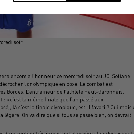
redi soir.
era encore à l’honneur ce mercredi soir au JO. Sofiane
e décrocher l’or olympique en boxe. Le combat est
z Bordes. L’entraineur de l’athlète Haut-Garonnais,
 : « c’est la même finale que l’an passé aux
, là c’est la finale olympique, est-il favori ? Oui mais 
a légère. On va dire que si tous se passe bien, on devrait
 d’un soutien très important et espère aller décrocher l