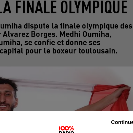
LA FINALE OLYMPIQUE
Oumiha dispute la finale olympique des
dy Alvarez Borges. Medhi Oumiha,
Oumiha, se confie et donne ses
apital pour le boxeur toulousain.
Continue