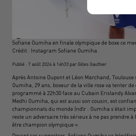
Sofiane Oumiha en finale olympique de boxe ce merc
Crédit :
Instagram Sofiane Oumiha.
Publié : 7 août 2024 à 14h33 par Gilles Gauthier
Après Antoine Dupont et Léon Marchand, Toulouse s
Oumiha, 29 ans, boxeur de la ville rose va tenter d
programmé à 22h30 face au Cubain Erislandy Alvare
Medhi Oumiha, qui est aussi son cousin, est confiant
championnats du monde (ndlr : Oumiha s’était imposé)
reste un adversaire très sérieux à ne pas prendre à l
être champion olympique ».
Devant ses supporters, Sofiane Oumiha va bénéficier