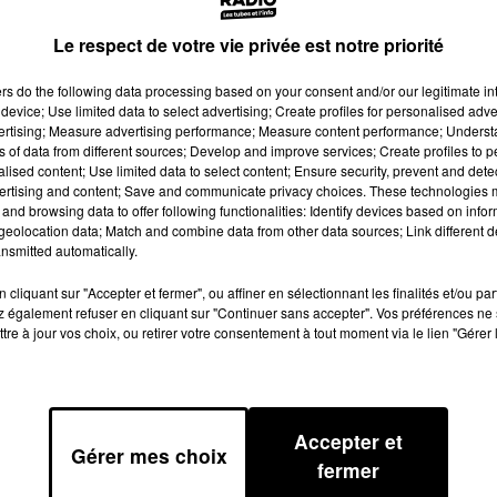
Le respect de votre vie privée est notre priorité
ers
do the following data processing based on your consent and/or our legitimate int
device; Use limited data to select advertising; Create profiles for personalised adver
vertising; Measure advertising performance; Measure content performance; Unders
ns of data from different sources; Develop and improve services; Create profiles to 
alised content; Use limited data to select content; Ensure security, prevent and detect
ertising and content; Save and communicate privacy choices. These technologies
and browsing data to offer following functionalities: Identify devices based on infor
eolocation data; Match and combine data from other data sources; Link different de
nsmitted automatically.
cliquant sur "Accepter et fermer", ou affiner en sélectionnant les finalités et/ou pa
 également refuser en cliquant sur "Continuer sans accepter". Vos préférences ne 
tre à jour vos choix, ou retirer votre consentement à tout moment via le lien "Gérer 
Accepter et
Gérer mes choix
fermer