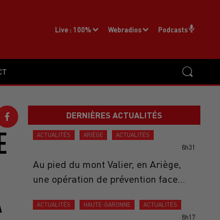
Live :
100%
Webradios
Podcasts
CT
DERNIÈRES ACTUALITÉS
E
ACTUALITÉS
ARIÈGE
ACTUALITÉS
8h31
Au pied du mont Valier, en Ariège,
une opération de prévention face...
A
ACTUALITÉS
HAUTE-GARONNE
ACTUALITÉS
8h17