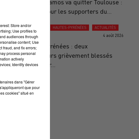
Thomas Ramos va quitter Toulouse :
un choc pour les supporters du...
erest: Store and/or
ACTUALITÉS
HAUTES-PYRÉNÉES
ACTUALITÉS
tising; Use profiles to
4 août 2026
tand audiences through
personalise content; Use
Hautes-Pyrénées : deux
 fraud, and fix errors;
 may process personal
randonneurs grièvement blessés
mation actively
après avoir...
vices; Identify devices
rtenaires dans "Gérer
s'appliqueront que pour
les cookies" situé en