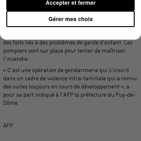
mise en sécurité. « Au moins 7 membres du GIGN
Accepter et fermer
sont sur place. Les plus grandes précautions sont
prises au regard de la dangerosité de l'individu », a
Gérer mes choix
indiqué à l'AFP une source proche de l'enquête.
L'auteur des coups de feu mortels serait connu pour
des faits liés à des problèmes de garde d'enfant. Les
pompiers sont sur place pour tenter de maîtriser
l'incendie.
« C'est une opération de gendarmerie qui s'inscrit
dans un cadre de violence intra-familiale qui a connu
des suites toujours en cours de développement », a
pour sa part indiqué à l'AFP la préfecture du Puy-de-
Dôme.
AFP.