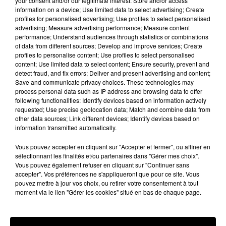
your consent and/or our legitimate interest: Store and/or access
porter secours à une femme ayant trouvé refuge sur
information on a device; Use limited data to select advertising; Create
le toit d'une maison.
profiles for personalised advertising; Use profiles to select personalised
advertising; Measure advertising performance; Measure content
Peu après minuit, deux gendarmes, alertés pour des
performance; Understand audiences through statistics or combinations
of data from different sources; Develop and improve services; Create
faits de violence sur conjoint, ont été visés par des
profiles to personalise content; Use profiles to select personalised
tirs, après avoir tenté de s'approcher de la maison où
content; Use limited data to select content; Ensure security, prevent and
la femme menacée s'était réfugiée. L'un d'eux est
detect fraud, and fix errors; Deliver and present advertising and content;
Save and communicate privacy choices. These technologies may
décédé des suites de ses blessures tandis que le
process personal data such as IP address and browsing data to offer
deuxième, blessé à la cuisse, a été transporté par les
following functionalities: Identify devices based on information actively
requested; Use precise geolocation data; Match and combine data from
pompiers vers le centre hospitalier d'Ambert.
other data sources; Link different devices; Identify devices based on
information transmitted automatically.
Le GIGN sur place
Vous pouvez accepter en cliquant sur "Accepter et fermer", ou affiner en
sélectionnant les finalités et/ou partenaires dans "Gérer mes choix".
Après avoir mis le feu à sa maison, le forcené a de
Vous pouvez également refuser en cliquant sur "Continuer sans
accepter". Vos préférences ne s'appliqueront que pour ce site. Vous
nouveau tiré sur les gendarmes présents aux abords
pouvez mettre à jour vos choix, ou retirer votre consentement à tout
de l'habitation, faisant deux nouvelles victimes parmi
moment via le lien "Gérer les cookies" situé en bas de chaque page.
les militaires, a confirmé à l'AFP le parquet de
Clermont-Ferrand qui précise que la femme a pu être