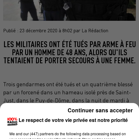
Publié : 23 décembre 2020 à 8h02 par La Rédaction
LES MILITAIRES ONT ÉTÉ TUÉS PAR ARME À FEU
PAR UN HOMME DE 48 ANS, ALORS QU'ILS
TENTAIENT DE PORTER SECOURS À UNE FEMME.
Trois gendarmes ont été tués et un quatrième blessé
par un forcené dans un hameau isolé près de Saint-
Just, dans le Puy-de-Dôme, dans la nuit de mardi à
mercredi, a appris l'AFP de sources concordantes. Les
Continuer sans accepter
militaires, qui appartenaient à la compagnie
Le respect de votre vie privée est notre priorité
d'Ambert, ont été blessés mortellement par arme à
feu par un homme de 48 ans, alors qu'ils tentaient de
We and
our (447) partners
do the following data processing based on