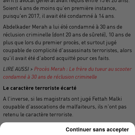
avril (l'avocat général avait requis entre 15 et 20 ans).
Soient 4 ans de moins qu'en première instance,
puisqu'en 2017, il avait été condamné à 14 ans.
Abdelkader Merah a lui été condamné à 30 ans de
réclusion criminelle (dont 20 ans de sûreté), 10 ans de
plus que lors du premier procès, et surtout jugé
coupable de complicité d'assassinats terroristes, alors
qu'il avait été d'abord acquitté pour ces faits.
LIRE AUSSI >
Procès Merah : Le frère du tueur au scooter
condamné à 30 ans de réclusion criminelle
Le caractère terroriste écarté
A l'inverse, si les magistrats ont jugé Fettah Malki
coupable d'assocations de malfaiteurs, ils n'ont pas
retenu le caractère terroriste.
Une satisfaction pour l'un de ses avocats, le
Continuer sans accepter
Toulousain Me Alexandre Martin :
"car au delà du fait