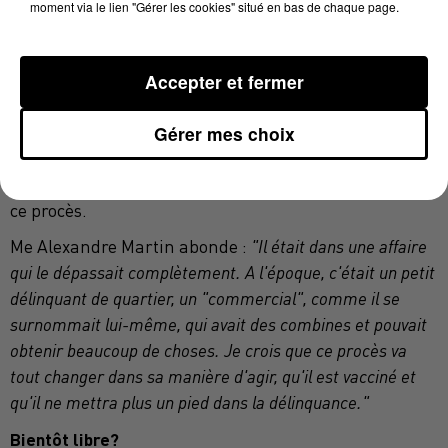
terroriste."
moment via le lien "Gérer les cookies" situé en bas de chaque page.
Il avait même
versé quelques larmes
en s'excusant
auprès des familles des victimes.
Accepter et fermer
Dans le quartier des Izards, à Toulouse, où il a grandi,
Gérer mes choix
Fettah Malki
vendait et revendait
(de la drogue, des
voitures, des armes...),
"sans se poser trop de
questions",
comme l'a pointé Xavière Siméoni lors de
ce procès.
Me Alexandre Martin abonde :
"Il était dans une affaire
qui le dépassait complètement. A l'époque, c'était un petit
délinquant de quartier, un "commercial", comme il se
surnommait lui-même, qui avait des combines et pouvait
obtenir beaucoup de choses. Je crois que ce procès va
tout changer dans sa manière d'agir, qu'il est vacciné et
qu'il ne mettra plus un pied dans la délinquance."
Bientôt libre?