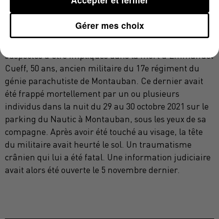
la gendarmerie dans quatre camps de gens du
voyage du Tarn-et-Garonne à Lacourt-Saint-Pierre,
Gérer mes choix
Beaumont-de-Lomagne et Montauban, avait permis
l'interpellation de quatre hommes. Tous sont
suspectés d'être impliqués dans la mort d'Emmanuel
Cueff, 50 ans, ancien militaire du 17e régiment du
génie parachutiste de Montauban. Ce dernier avait
été frappé mortellement par un ou plusieurs
individus dans la nuit du 29 au 30 octobre 2021 sur le
parking du Nautic à Montauban, sous les yeux de sa
compagne. Après avoir été touché au visage, la tête
du militaire avait heurté le sol. Un traumatisme
crânien qui lui a été fatal. Une information judiciaire
avait alors été ouverte le 5 novembre dernier.