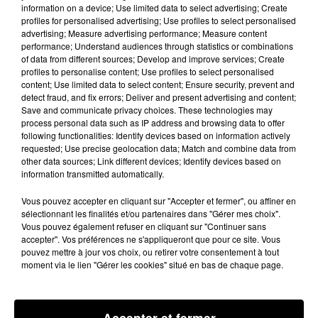
information on a device; Use limited data to select advertising; Create
Montauban et mis en examen pour
"violences en
profiles for personalised advertising; Use profiles to select personalised
réunion ayant entraîné la mort sans intention de la
advertising; Measure advertising performance; Measure content
performance; Understand audiences through statistics or combinations
donner"
et
"violences en réunion ayant entraîné une
of data from different sources; Develop and improve services; Create
incapacité de travail n’excédant pas 8 jours".
Il s'agit de
profiles to personalise content; Use profiles to select personalised
content; Use limited data to select content; Ensure security, prevent and
deux hommes de 21 ans. Les deux autres suspects ont
detect fraud, and fix errors; Deliver and present advertising and content;
été relâchés sans poursuite, à ce stade.
Save and communicate privacy choices. These technologies may
process personal data such as IP address and browsing data to offer
Le parquet de Montauban confirmait nos
following functionalities: Identify devices based on information actively
requested; Use precise geolocation data; Match and combine data from
informations, précisant que le premier mis en cause
other data sources; Link different devices; Identify devices based on
"connu du tribunal pour enfants de Montauban"
pour
"des
information transmitted automatically.
faits de violences commis lorsqu’il était mineur"
était
Vous pouvez accepter en cliquant sur "Accepter et fermer", ou affiner en
placé en détention provisoire. Le second, inconnu de
sélectionnant les finalités et/ou partenaires dans "Gérer mes choix".
la justice, a été placé
"sous contrôle judiciaire".
Les
Vous pouvez également refuser en cliquant sur "Continuer sans
accepter". Vos préférences ne s'appliqueront que pour ce site. Vous
investigations se poursuivent
"afin de déterminer
pouvez mettre à jour vos choix, ou retirer votre consentement à tout
l’exacte implication de l’ensemble des mis en cause dans
moment via le lien "Gérer les cookies" situé en bas de chaque page.
cette rixe mortelle".
Pour rappel, une opération conjointe de la police et de
Accepter et fermer