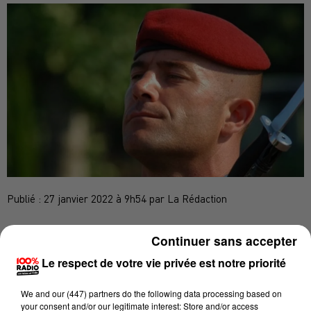
Publié : 27 janvier 2022 à 9h54 par La Rédaction
Continuer sans accepter
Deux des quatre individus interpellés mardi
Le respect de votre vie privée est notre priorité
matin,
dans le cadre d’un vaste coup de filet
concernant l'enquête sur la mort d'Emmanuel Cueff
,
We and
our (447) partners
do the following data processing based on
your consent and/or our legitimate interest: Store and/or access
ont été présentés au magistrat instructeur de