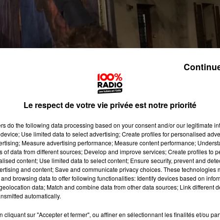
Continue
Le respect de votre vie privée est notre priorité
ers
do the following data processing based on your consent and/or our legitimate int
device; Use limited data to select advertising; Create profiles for personalised adver
vertising; Measure advertising performance; Measure content performance; Unders
ns of data from different sources; Develop and improve services; Create profiles to 
alised content; Use limited data to select content; Ensure security, prevent and detect
ertising and content; Save and communicate privacy choices. These technologies
and browsing data to offer following functionalities: Identify devices based on infor
s et 6500 adhérents en Occitanie
.
"On a vu un afflux massif
eolocation data; Match and combine data from other data sources; Link different de
 Emmanuel Crenne fondateur du comité de soutien à Eri
nsmitted automatically.
 régional RN puis non-inscrit, s'est notamment fait
cliquant sur "Accepter et fermer", ou affiner en sélectionnant les finalités et/ou pa
à l'
intrusion de militants au sein du Conseil régional