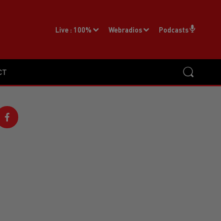
Live :
100%
Webradios
Podcasts
CT