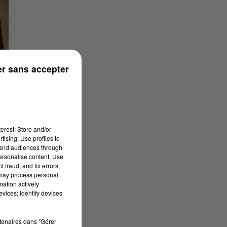
r sans accepter
erest: Store and/or
tising; Use profiles to
tand audiences through
personalise content; Use
 fraud, and fix errors;
 may process personal
mation actively
 de
vices; Identify devices
c
rtenaires dans "Gérer