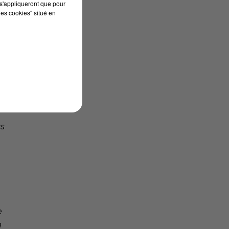
s'appliqueront que pour
les cookies" situé en
,
us
e
a