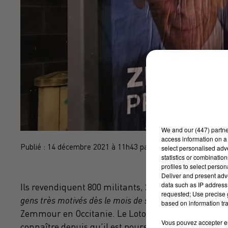
We and
our (447) partn
access information on a 
Publié : 14 décembre 2021 à 11h43 par Brice Vidal
select personalised ad
statistics or combinatio
profiles to select person
Deliver and present adv
data such as IP address 
Ils revendiquent 800 militants, 23 500 sympathisant
requested; Use precise g
gens très motivés dès le mois de septembre"
explique
based on information tra
Zemmour en Occitanie. Le Lotois, ancien conseiller
Vous pouvez accepter en 
connaître depuis qu'il est poursuivi pour avoir aidé 