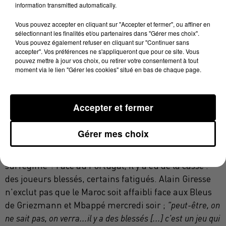
entraîné au Maroc
e
t eu Regragui sous ses ordres à
information transmitted automatically.
Toulouse
"c'est aussi l'apport des bi-nationaux qui donne
Vous pouvez accepter en cliquant sur "Accepter et fermer", ou affiner en
une dimension à cette équipe, Ziech a été à l'école de
sélectionnant les finalités et/ou partenaires dans "Gérer mes choix".
l'Ajax"
rappelle-t-il.
Vous pouvez également refuser en cliquant sur "Continuer sans
accepter". Vos préférences ne s'appliqueront que pour ce site. Vous
pouvez mettre à jour vos choix, ou retirer votre consentement à tout
moment via le lien "Gérer les cookies" situé en bas de chaque page.
Accepter et fermer
Le Maroc sera-t-il en pleine possession de ses
Gérer mes choix
moyens mercredi soir ?
Car les Lions de l'Atlas ne
s’économisent pas du tout, au point d’être en
surrégime ? Face au Portugal, il y a eu de la casse :
des joueurs blessés, certains fatigués. Alain Giresse
n'exclut pas que le Maroc soit affaibli face aux Bleus
de Griezmann et Mbappé mercredi soir ;
"peut-être, on
ne sait pas, on verra...il y a des blessés [...] c'est un jeu qui