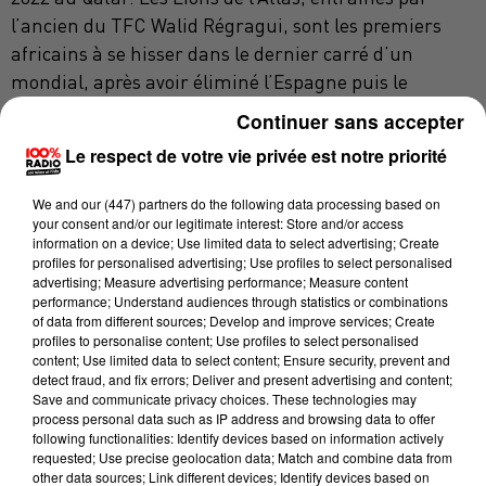
l’ancien du TFC Walid Régragui, sont les premiers
africains à se hisser dans le dernier carré d’un
mondial, après avoir éliminé l’Espagne puis le
Portugal. L’ancien entraîneur toulousain, Alain
Continuer sans accepter
Giresse, a aussi participé à des demi-finales de coupe
Le respect de votre vie privée est notre priorité
du Monde ; quand il était joueur, dans le fameux
carré magique des Bleus en 1982 et 1986.
We and
our (447) partners
do the following data processing based on
your consent and/or our legitimate interest: Store and/or access
Et ce fin connaisseur du foot africain prévient : il ne
information on a device; Use limited data to select advertising; Create
faut surtout pas sous-estimer l’adversaire ni tomber
profiles for personalised advertising; Use profiles to select personalised
advertising; Measure advertising performance; Measure content
dans la suffisance ;
" il ne faut pas considérer qu'on a un
performance; Understand audiences through statistics or combinations
avantage [...] on ne s'appuie pas sur le palmarès [...] face
of data from different sources; Develop and improve services; Create
profiles to personalise content; Use profiles to select personalised
à une équipe qui découvre les demi-finales c'est ça le
content; Use limited data to select content; Ensure security, prevent and
piège [...] ils ne sont pas là par hasard."
Gigi
"pas surpris
detect fraud, and fix errors; Deliver and present advertising and content;
Save and communicate privacy choices. These technologies may
de voir une équipe africaine à ce stade"
et "
c'est arrivé à
process personal data such as IP address and browsing data to offer
une équipe nord africaine car ils sont structurés et
following functionalities: Identify devices based on information actively
professionnalisés".
Pour l'ancien Bleu qui a aussi
requested; Use precise geolocation data; Match and combine data from
other data sources; Link different devices; Identify devices based on