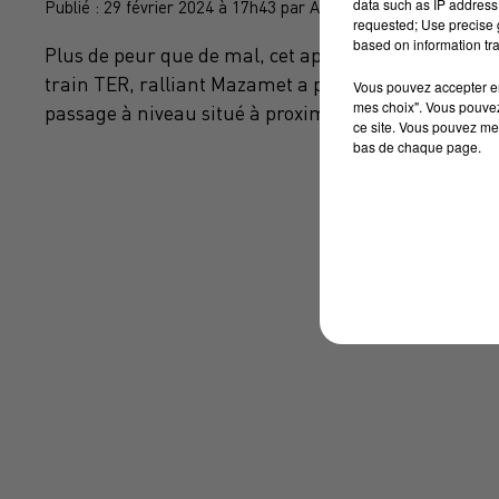
data such as IP address 
Publié : 29 février 2024 à 17h43 par Axel Mahrouga
requested; Use precise g
based on information tra
Plus de peur que de mal, cet après-midi, sur la c
train TER, ralliant Mazamet a percuté la remorque 
Vous pouvez accepter en 
mes choix". Vous pouvez
passage à niveau situé à proximité de la scierie SIA
ce site. Vous pouvez met
bas de chaque page.