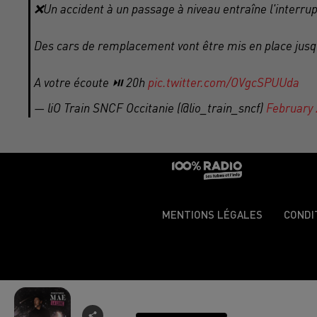
❌Un accident à un passage à niveau entraîne l'interrup
Des cars de remplacement vont être mis en place jusqu
A votre écoute ⏯️ 20h
pic.twitter.com/OVgcSPUUda
— liO Train SNCF Occitanie (@lio_train_sncf)
February 
MENTIONS LÉGALES
CONDI