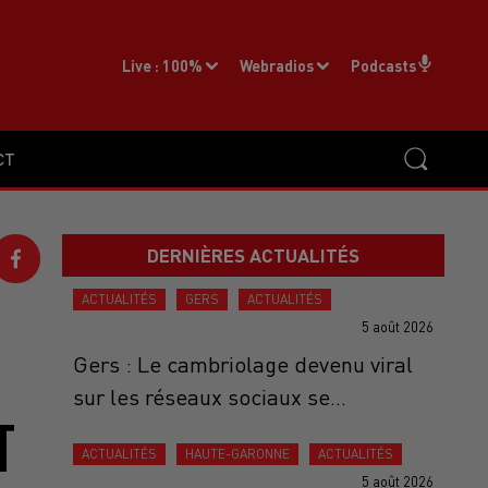
Live :
100%
Webradios
Podcasts
CT
DERNIÈRES ACTUALITÉS
ACTUALITÉS
GERS
ACTUALITÉS
5 août 2026
F
Gers : Le cambriolage devenu viral
sur les réseaux sociaux se...
T
ACTUALITÉS
HAUTE-GARONNE
ACTUALITÉS
5 août 2026