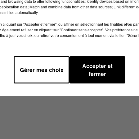
and browsing data to offer following functionalities: Identify devices based on infor
eolocation data; Match and combine data from other data sources; Link different de
nsmitted automatically.
ommune de Labruguière (
Tarn
). Aux alentours de 14 h 45, 
d'un tracteur contenant 10 000 litres d'eau, à hauteur d
cliquant sur "Accepter et fermer", ou affiner en sélectionnant les finalités et/ou pa
 également refuser en cliquant sur "Continuer sans accepter". Vos préférences ne 
T.
tre à jour vos choix, ou retirer votre consentement à tout moment via le lien "Gérer 
Accepter et
Gérer mes choix
fermer