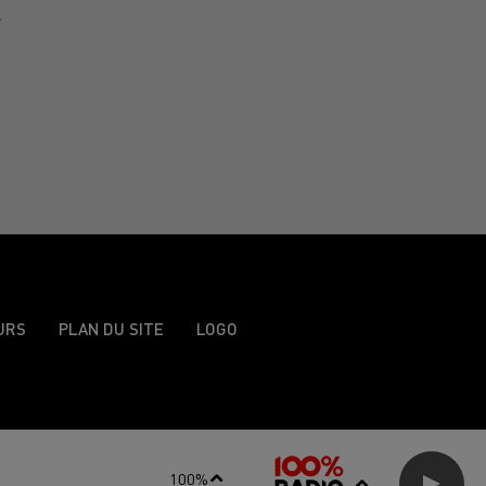
.
URS
PLAN DU SITE
LOGO
100%