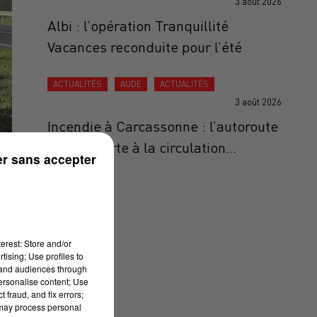
3 août 2026
Albi : l’opération Tranquillité
Vacances reconduite pour l’été
ACTUALITÉS
AUDE
ACTUALITÉS
3 août 2026
Incendie à Carcassonne : l’autoroute
A61 rouverte à la circulation...
r sans accepter
erest: Store and/or
tising; Use profiles to
tand audiences through
personalise content; Use
 fraud, and fix errors;
 may process personal