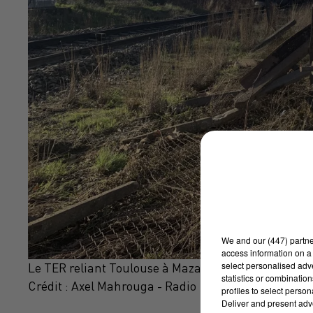
We and
our (447) partn
access information on a 
select personalised ad
Le TER reliant Toulouse à Mazamet a percuté une 
statistics or combinatio
Crédit :
Axel Mahrouga - Radio 100%
profiles to select person
Deliver and present adv