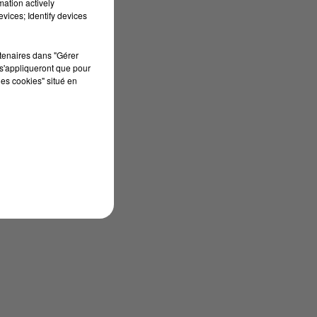
mation actively
vices; Identify devices
un
u
rtenaires dans "Gérer
s'appliqueront que pour
les cookies" situé en