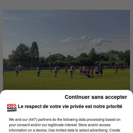
Continuer sans accepter
Le respect de votre vie privée est notre priorité
Entraînement du XV de France
Crédit :
©100% Radio
We and
our (447) partners
do the following data processing based on
your consent and/or our legitimate interest: Store and/or access
Publié : 11 septembre 2023 à 20h21 par Marion Chouly - avec
information on a device; Use limited data to select advertising; Create