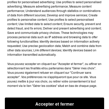
profiles for personalised advertising; Use profiles to select personalised
Jean-Marie LLENSE
advertising; Measure advertising performance; Measure content
performance; Understand audiences through statistics or combinations
Ce lundi, les Bleus ont eu droit à un entraînement
of data from different sources; Develop and improve services; Create
ouvert au public du côté de Rueil-Malmaison, la cité
profiles to personalise content; Use profiles to select personalised
content; Use limited data to select content; Ensure security, prevent and
qui accueille leur camp de base.
Alors qu’ils seront à
detect fraud, and fix errors; Deliver and present advertising and content;
Lille dès ce mardi, les Tricolores préparent leur match
Save and communicate privacy choices. These technologies may
process personal data such as IP address and browsing data to offer
contre l’Uruguay jeudi soir en s’appuyant sur une
following functionalities: Identify devices based on information actively
équipe renouvelée.
L’occasion justement d’entendre
requested; Use precise geolocation data; Match and combine data from
other data sources; Link different devices; Identify devices based on
ces nouveaux acteurs qui vont devoir faire aussi bien
information transmitted automatically.
que face aux
All
Blacks, un adversaire bien plus
modeste.
Vous pouvez accepter en cliquant sur "Accepter et fermer", ou affiner en
sélectionnant les finalités et/ou partenaires dans "Gérer mes choix".
Vous pouvez également refuser en cliquant sur "Continuer sans
William
Servat
, l’un des coaches des Bleus, se félicite
accepter". Vos préférences ne s'appliqueront que pour ce site. Vous
pouvez mettre à jour vos choix, ou retirer votre consentement à tout
du retour sur les terrains du grand blessé
moment via le lien "Gérer les cookies" situé en bas de chaque page.
Anthony
Jelonch
.
Le Toulousain devrait démarrer au
poste de troisième-ligne centre.
Selon William
Servat
,
«il
a cette capacité et cette gestuelle qui lui permet de
Accepter et fermer
jouer à ce poste-là.
Il jouait à ce poste-là quelquefois