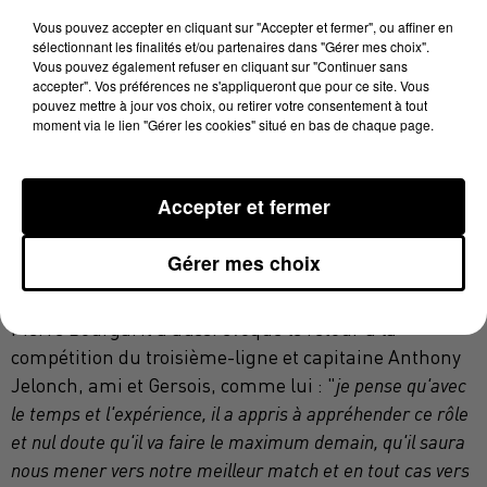
jours, ils vont avoir à cœur de vouloir bien faire et de
Vous pouvez accepter en cliquant sur "Accepter et fermer", ou affiner en
montrer une belle image.
"
sélectionnant les finalités et/ou partenaires dans "Gérer mes choix".
Vous pouvez également refuser en cliquant sur "Continuer sans
accepter". Vos préférences ne s'appliqueront que pour ce site. Vous
pouvez mettre à jour vos choix, ou retirer votre consentement à tout
moment via le lien "Gérer les cookies" situé en bas de chaque page.
Pierre Bourgarit, le talonneur des Bleus, vigilant face
Accepter et fermer
à l'Uruguay
Crédit :
©100% Radio
Gérer mes choix
Pierre Bourgarit a aussi évoqué le retour à la
compétition du troisième-ligne et capitaine Anthony
Jelonch, ami et Gersois, comme lui : "
je pense qu'avec
le temps et l'expérience, il a appris à appréhender ce rôle
et nul doute qu'il va faire le maximum demain, qu'il saura
nous mener vers notre meilleur match et en tout cas vers