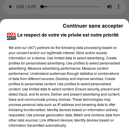
Arthur Vincent sur son retour au sein de l'équipe
Continuer sans accepter
Crédit :
©100% Radio
Le respect de votre vie privée est notre priorité
Selon Arthur Vincent, cet adversaire uruguayen
We and
our (447) partners
do the following data processing based on
your consent and/or our legitimate interest: Store and/or access
devrait se battre de toutes ses forces malgré un
information on a device; Use limited data to select advertising; Create
niveau moindre que celui de Français.
"
On s'attend à
profiles for personalised advertising; Use profiles to select personalised
advertising; Measure advertising performance; Measure content
ce qu'ils mettent énormément de cœur et d'activité,
performance; Understand audiences through statistics or combinations
beaucoup d'énergie en début de match
", confie-t-il.
of data from different sources; Develop and improve services; Create
profiles to personalise content; Use profiles to select personalised
content; Use limited data to select content; Ensure security, prevent and
De son côté Pierre
Bourgarit
, le talonneur gersois
detect fraud, and fix errors; Deliver and present advertising and content;
Save and communicate privacy choices. These technologies may
est
vigilant
face à cet Uruguay un peu moins connue
process personal data such as IP address and browsing data to offer
comme équipe :
"
forcément que sur le papier, cet écart,
following functionalities: Identify devices based on information actively
il y est, il est présent, mais en face, on a cette équipe qui
requested; Use precise geolocation data; Match and combine data from
other data sources; Link different devices; Identify devices based on
va rentrer dans la compétition et comme nous il y a 6
information transmitted automatically.