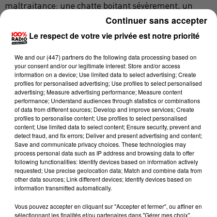
maltraitance: une chatte boitant sévèrement, un
,
chaton dans un état catastrophique avec un œil crevé
Continuer sans accepter
un chat complètement amorphe avec les pattes et la
Le respect de votre vie privée est notre priorité
queue brûlés, probablement à l’acide.L'animal a dû
être euthanasié, il présentait aussi des nécroses et
We and
our (447) partners
do the following data processing based on
your consent and/or our legitimate interest: Store and/or access
des ulcères "
impressionnants
" dans la bouche, selon
information on a device; Use limited data to select advertising; Create
l'association.
profiles for personalised advertising; Use profiles to select personalised
advertising; Measure advertising performance; Measure content
L’été dernier, toujours dans le quartier Laden, des
performance; Understand audiences through statistics or combinations
of data from different sources; Develop and improve services; Create
enfants âgés entre 7 et 10 ans ont été filmés et
profiles to personalise content; Use profiles to select personalised
photographiés en train de courir autour des voitures
content; Use limited data to select content; Ensure security, prevent and
detect fraud, and fix errors; Deliver and present advertising and content;
en essayant d’attraper une chatte et son petit. Une
Save and communicate privacy choices. These technologies may
scène qui a été diffusée sur les réseaux sociaux: "
on y
process personal data such as IP address and browsing data to offer
voyait les deux chats éclatés au sol avec les membres
following functionalities: Identify devices based on information actively
requested; Use precise geolocation data; Match and combine data from
disloqués",
rajoute l'association dans son
other data sources; Link different devices; Identify devices based on
communiqué.
information transmitted automatically.
Toujours selon les défenseurs des animaux, peu de
Vous pouvez accepter en cliquant sur "Accepter et fermer", ou affiner en
sélectionnant les finalités et/ou partenaires dans "Gérer mes choix".