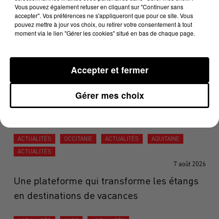
temps après, cinq chatons ont été retrouvés tués, "
un
Vous pouvez également refuser en cliquant sur "Continuer sans
habitant du quartier avait vu une fillette les lancer à son
accepter". Vos préférences ne s'appliqueront que pour ce site. Vous
pouvez mettre à jour vos choix, ou retirer votre consentement à tout
chien comme s'il s'agissaient de balles à attraper"
. Un
moment via le lien "Gérer les cookies" situé en bas de chaque page.
chat avait aussi été découvert la tête fracassée à
proximité d’une canette de soda remplie de cailloux.
Accepter et fermer
Des actes atroces dénoncés par l'association Stéphane
Lamart et qui font donc aujourd'hui l'objet d'une
Gérer mes choix
enquête.
DERNIÈRES ACTUALITÉS
ACTUALITÉS
OCCITANIE
ACTUALITÉS
AQUITAINE
ACTUALITÉS
7 août 2026
Une plateforme qui transforme les étangs
en destinations de vacances