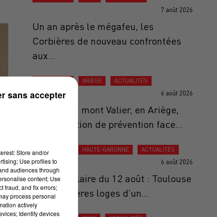
7 août 2026
Un an après le mégafeu, les
Corbières de nouveau confrontées
aux...
ACTUALITÉS
ARIÈGE
ACTUALITÉS
r sans accepter
6 août 2026
Au pied du mont Valier, en Ariège,
une opération de prévention face...
ACTUALITÉS
HAUTE-GARONNE
ACTUALITÉS
erest: Store and/or
tising; Use profiles to
6 août 2026
tand audiences through
Éclipse solaire du 12 août : Toulouse
personalise content; Use
 fraud, and fix errors;
aux premières loges d'un...
 may process personal
mation actively
vices; Identify devices