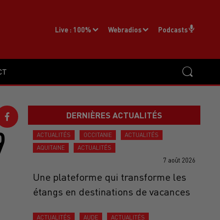
Live :
100%
Webradios
Podcasts
CT
DERNIÈRES ACTUALITÉS
9
ACTUALITÉS
OCCITANIE
ACTUALITÉS
AQUITAINE
ACTUALITÉS
7 août 2026
Une plateforme qui transforme les
étangs en destinations de vacances
ACTUALITÉS
AUDE
ACTUALITÉS