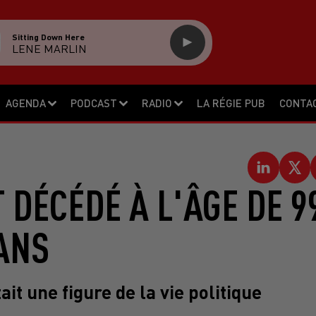
Sitting Down Here
LENE MARLIN
AGENDA
PODCAST
RADIO
LA RÉGIE PUB
CONTA
 DÉCÉDÉ À L'ÂGE DE 9
ANS
it une figure de la vie politique