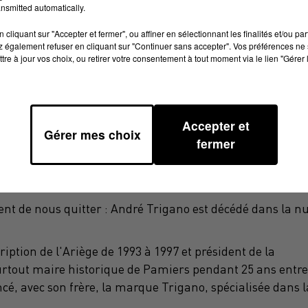
nsmitted automatically.
cliquant sur "Accepter et fermer", ou affiner en sélectionnant les finalités et/ou pa
 également refuser en cliquant sur "Continuer sans accepter". Vos préférences ne 
tre à jour vos choix, ou retirer votre consentement à tout moment via le lien "Gérer 
Accepter et
Gérer mes choix
fermer
vient de nous quitter : André Trigano est décédé dans la nu
ption de l'Ariège de 1993 à 1997 et président de la
rtout maire historique de Pamiers pendant 25 ans entre
ncé, avec son frère, la marque Trigano, spécialisée dans l