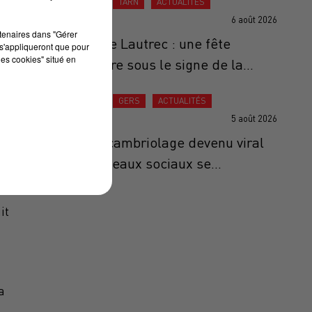
ACTUALITÉS
TARN
ACTUALITÉS
6 août 2026
rtenaires dans "Gérer
Ail Rose de Lautrec : une fête
s'appliqueront que pour
les cookies" situé en
anniversaire sous le signe de la...
ACTUALITÉS
GERS
ACTUALITÉS
5 août 2026
Gers : Le cambriolage devenu viral
sur les réseaux sociaux se...
it
a