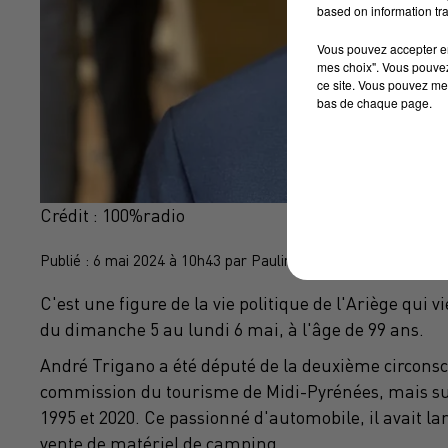
based on information tra
Vous pouvez accepter en 
mes choix". Vous pouvez
ce site. Vous pouvez met
bas de chaque page.
Crédit :
100%radio
Publié : 6 mai 2024 à 10h43 par Pauline Schaller
C'est une figure de la vie politique de l'Ariège qui 
du dimanche 5 au lundi 6 mai, à l'âge de 99 ans.
André Trigano a été député de la deuxième circonscri
commission du tourisme de Midi-Pyrénées, mais su
1995 et 2020. Ce passionné d'automobile, il avait la
vente de matériel de camping.