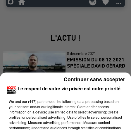
L'ACTU !
8 décembre 2021
EMISSION DU 08 12 2021 -
SPÉCIALE DAVID GÉRARD
Continuer sans accepter
Le respect de votre vie privée est notre priorité
We and
our (447) partners
do the following data processing based on
1er décembre 2021
your consent and/or our legitimate interest: Store and/or access
EMISSION DU 01 12 2021 -
information on a device; Use limited data to select advertising; Create
AVEC GRÉGORY
profiles for personalised advertising; Use profiles to select personalised
LAMBOLEY
advertising; Measure advertising performance; Measure content
performance; Understand audiences through statistics or combinations