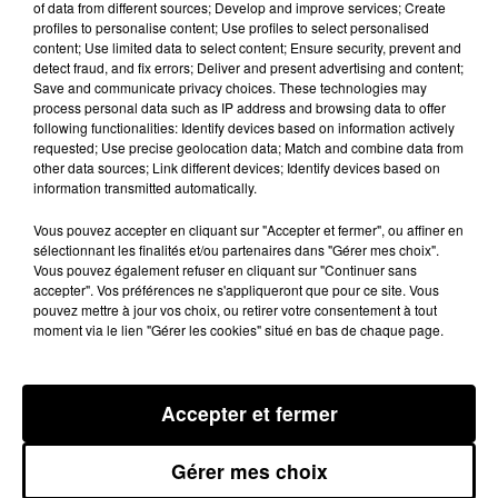
of data from different sources; Develop and improve services; Create
profiles to personalise content; Use profiles to select personalised
content; Use limited data to select content; Ensure security, prevent and
detect fraud, and fix errors; Deliver and present advertising and content;
24 novembre 2021
Save and communicate privacy choices. These technologies may
EMISSION DU 24 11 2021 -
process personal data such as IP address and browsing data to offer
following functionalities: Identify devices based on information actively
RETOUR APRÈS LA
requested; Use precise geolocation data; Match and combine data from
VICTOIRE DES BLEUS
other data sources; Link different devices; Identify devices based on
CONTRE...
information transmitted automatically.
Vous pouvez accepter en cliquant sur "Accepter et fermer", ou affiner en
sélectionnant les finalités et/ou partenaires dans "Gérer mes choix".
Vous pouvez également refuser en cliquant sur "Continuer sans
17 novembre 2021
accepter". Vos préférences ne s'appliqueront que pour ce site. Vous
EMISSION DU 17 11 2021
pouvez mettre à jour vos choix, ou retirer votre consentement à tout
AVEC PIERRE BERBIZIER
moment via le lien "Gérer les cookies" situé en bas de chaque page.
Accepter et fermer
10 novembre 2021
Gérer mes choix
EMISSION DU 10 11 2021