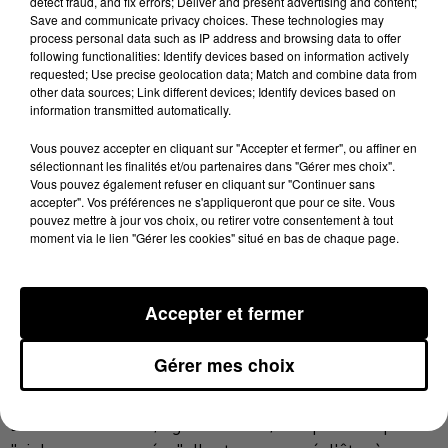
detect fraud, and fix errors; Deliver and present advertising and content;
dans les rues mercredi soir pour la fête de la
Save and communicate privacy choices. These technologies may
process personal data such as IP address and browsing data to offer
musique, le maire de Toulouse a été pris à partie par
following functionalities: Identify devices based on information actively
une centaine de personnes. Certaines portaient selon
requested; Use precise geolocation data; Match and combine data from
lui des banderoles des Soulèvements de la Terre, un
other data sources; Link different devices; Identify devices based on
information transmitted automatically.
groupement écologiste dissout le même jour par le
gouvernement.
Vous pouvez accepter en cliquant sur "Accepter et fermer", ou affiner en
sélectionnant les finalités et/ou partenaires dans "Gérer mes choix".
Jean-Luc Moudenc accuse des "gens masqués de
Vous pouvez également refuser en cliquant sur "Continuer sans
accepter". Vos préférences ne s'appliqueront que pour ce site. Vous
l'ultragauche" d'avoir jeté sur lui et les autres élus
pouvez mettre à jour vos choix, ou retirer votre consentement à tout
des "projectiles" trouvés dans des poubelles, blessant
moment via le lien "Gérer les cookies" situé en bas de chaque page.
légèrement Nina Ochoa, adjointe en charge de la vie
étudiante. Cette dernière bénéficie de trois jours
Accepter et fermer
d'incapacité totale de travail (ITT), selon le parquet de
Toulouse. Sur sept personnes interpellées, quatre
Gérer mes choix
d'entre elles, trois hommes et une femme, passeront
en comparution immédiate lundi.
L'un des hommes, âgé de 18 ans, comparaîtra pour