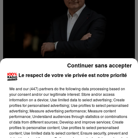
Continuer sans accepter
Jean-Luc Moudenc accuse des "gens masqués de
Le respect de votre vie privée est notre priorité
l'ultragauche"
Crédit :
Illustration / 100%
We and
our (447) partners
do the following data processing based on
your consent and/or our legitimate interest: Store and/or access
Publié : 24 juin 2023 à 8h56 par La Rédaction avec AFP.
information on a device; Use limited data to select advertising; Create
profiles for personalised advertising; Use profiles to select personalised
Quatre personnes vont être jugées lundi pour
advertising; Measure advertising performance; Measure content
performance; Understand audiences through statistics or combinations
"outrages" et "violences" envers le maire de Toulouse
of data from different sources; Develop and improve services; Create
Jean-Luc Moudenc et quatre autres élus le soir de la
profiles to personalise content; Use profiles to select personalised
content; Use limited data to select content; Ensure security, prevent and
fête de la musique. Alors que les élus déambulaient