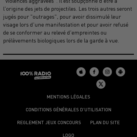
"violences aggravées". Il est soupçonné d'être à
l'origine des jets de projectiles. Les trois autres seront
jugés pour "outrages", pour avoir dissimulé leur
visage lors d'une manifestation et pour avoir refusé
de se conformer au relevé d'empreintes ou
prélèvements biologiques lors de la garde à vue.
MENTIONS LÉGALES
CONDITIONS GÉNÉRALES D’UTILISATION
REGLEMENT JEUX CONCOURS
PLAN DU SITE
LOGO