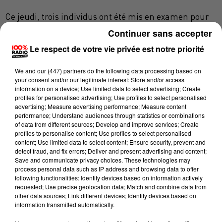
Ce jeudi, trois individus ont été mis en examen pour
une tentative de meurtre. Pour comprendre cette
Continuer sans accepter
décision, il faut remonter à l'été dernier. Les faits se
Le respect de votre vie privée est notre priorité
sont déroulés dans la nuit du 4 au 5 août 2023. Dans
la nuit de Plaisance-du-Touch, il est 3h du matin. Un
We and
our (447) partners
do the following data processing based on
your consent and/or our legitimate interest: Store and/or access
groupe de jeunes âgés de 17 à 25 ans est rassemblé
information on a device; Use limited data to select advertising; Create
sur la voie publique. Afin de poursuivre la soirée, ils
profiles for personalised advertising; Use profiles to select personalised
passent une commande d'alcool via une application
advertising; Measure advertising performance; Measure content
performance; Understand audiences through statistics or combinations
internet. Le livreur, âgé de 30 ans, arrive sur place
of data from different sources; Develop and improve services; Create
mais très vite, un différend éclate entre lui et les
profiles to personalise content; Use profiles to select personalised
content; Use limited data to select content; Ensure security, prevent and
jeunes. Celui-ci
"aurait porté sur le prix de la
detect fraud, and fix errors; Deliver and present advertising and content;
livraison"
indique le procureur de la République à
Save and communicate privacy choices. These technologies may
process personal data such as IP address and browsing data to offer
Toulouse dans un communiqué. La situation se serait
following functionalities: Identify devices based on information actively
envenimée à tel point que de nombreux coups ciblent
requested; Use precise geolocation data; Match and combine data from
other data sources; Link different devices; Identify devices based on
la victime. Un des agresseurs va plus loin et assène
information transmitted automatically.
plusieurs coups de couteau au livreur. Tout le monde