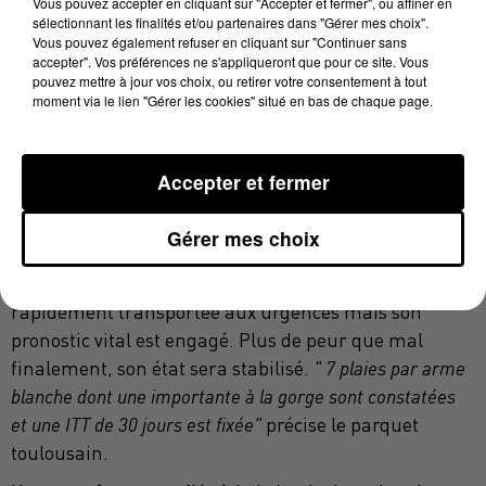
prend la fuite.
Vous pouvez accepter en cliquant sur "Accepter et fermer", ou affiner en
sélectionnant les finalités et/ou partenaires dans "Gérer mes choix".
Vous pouvez également refuser en cliquant sur "Continuer sans
accepter". Vos préférences ne s'appliqueront que pour ce site. Vous
INTERPELLATIONS DANS L'OUEST
pouvez mettre à jour vos choix, ou retirer votre consentement à tout
moment via le lien "Gérer les cookies" situé en bas de chaque page.
TOULOUSAIN ET LA RÉGION
RENNAISE
Accepter et fermer
Heureusement pour lui, l' agressé est encore
Gérer mes choix
conscient. Il parvient ainsi à contacter la
gendarmerie et les secours. La victime est
rapidement transportée aux urgences mais son
pronostic vital est engagé. Plus de peur que mal
finalement, son état sera stabilisé.
" 7 plaies par arme
blanche dont une importante à la gorge sont constatées
et une ITT de 30 jours est fixée"
précise le parquet
toulousain.