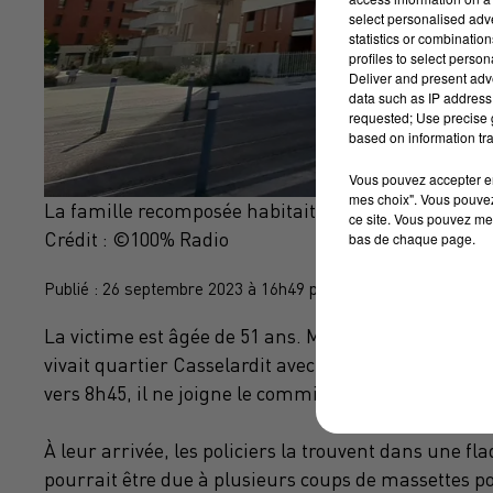
select personalised ad
statistics or combinatio
profiles to select person
Deliver and present adv
data such as IP address 
requested; Use precise g
based on information tra
Vous pouvez accepter en 
mes choix". Vous pouvez
La famille recomposée habitait dans cet immeuble 
ce site. Vous pouvez met
Crédit :
©100% Radio
bas de chaque page.
Publié : 26 septembre 2023 à 16h49 par Marion Chouly
La victime est âgée de 51 ans.
Mère de deux enfants,
vivait
quartier
Casselardit avec son mari et leurs e
vers
8h45
, il ne joigne le commissariat, expliquant q
À leur arrivée, les policiers la trouvent dans une fl
pourrait être due à plusieurs coups de massettes p