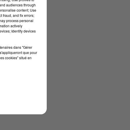
tand audiences through
personalise content; Use
 fraud, and fix errors;
 may process personal
mation actively
vices; Identify devices
rtenaires dans "Gérer
s'appliqueront que pour
les cookies" situé en
e,