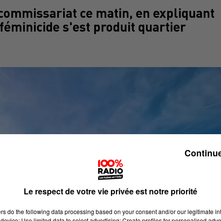
 commissariat ce matin, en expliquant
 féminicide s'est produit quartier
Continue
Le respect de votre vie privée est notre priorité
ers
do the following data processing based on your consent and/or our legitimate int
device; Use limited data to select advertising; Create profiles for personalised adver