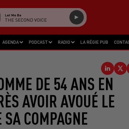
Let Me Be
THE SECOND VOICE
AGENDA
PODCAST
RADIO
LA RÉGIE PUB
CONTA
OMME DE 54 ANS EN
RÈS AVOIR AVOUÉ LE
E SA COMPAGNE