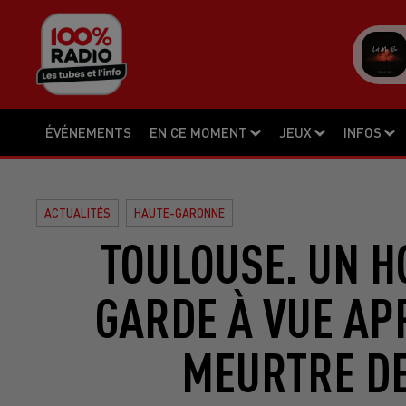
ÉVÉNEMENTS
EN CE MOMENT
JEUX
INFOS
ACTUALITÉS
HAUTE-GARONNE
TOULOUSE. UN H
GARDE À VUE AP
MEURTRE D