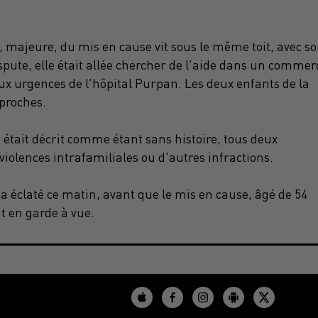
ée, majeure, du mis en cause vit sous le même toit, avec s
ispute, elle était allée chercher de l'aide dans un commer
ux urgences de l'hôpital
Purpan
.
Les deux enfants de la
 proches.
 était décrit
comme étant sans
histoire, tous deux
 violences intrafamiliales ou d'autres infractions.
 a éclaté ce matin, avant que le mis en cause,
âgé
de 54
t en garde à vue.