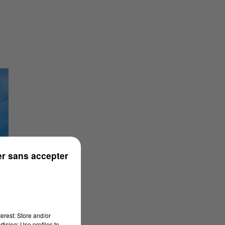
r sans accepter
erest: Store and/or
tising; Use profiles to