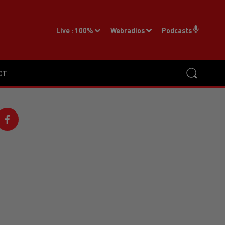
Live :
100%
Webradios
Podcasts
CT