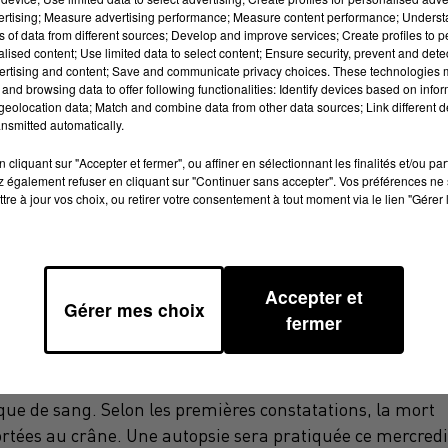
vertising; Measure advertising performance; Measure content performance; Unders
ns of data from different sources; Develop and improve services; Create profiles to 
alised content; Use limited data to select content; Ensure security, prevent and detect
ertising and content; Save and communicate privacy choices. These technologies
and browsing data to offer following functionalities: Identify devices based on infor
eolocation data; Match and combine data from other data sources; Link different de
nsmitted automatically.
cliquant sur "Accepter et fermer", ou affiner en sélectionnant les finalités et/ou pa
 également refuser en cliquant sur "Continuer sans accepter". Vos préférences ne 
du quartier Casselardit, à Toulouse
tre à jour vos choix, ou retirer votre consentement à tout moment via le lien "Gérer 
Accepter et
 issus d'une première union.
Elle
Gérer mes choix
fermer
nfants, à Toulouse, jusqu'à ce que, ce mardi 26 septembr
u'il venait de la tuer.
aque de sang.
Selon les premières constatations, la mort
ortées au crâne.
Une autopsie sera pratiquée ce mercredi