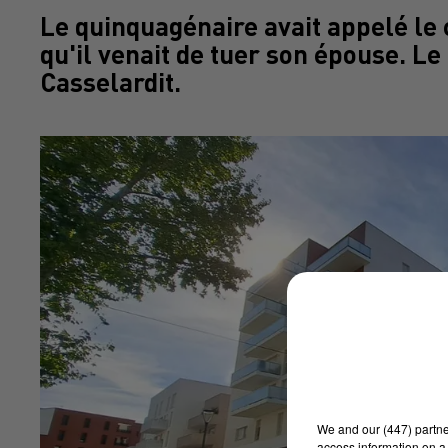
Le quinquagénaire avait appelé le
qu'il venait de tuer son épouse. Le
Casselardit.
We and
our (447) partn
access information on a 