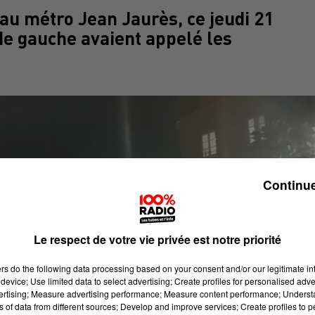
au métro Jean Jaurès, ce jeudi 21
de gauche avaient appelé les
Continue
Le respect de votre vie privée est notre priorité
ers
do the following data processing based on your consent and/or our legitimate int
device; Use limited data to select advertising; Create profiles for personalised adver
vertising; Measure advertising performance; Measure content performance; Unders
ns of data from different sources; Develop and improve services; Create profiles to 