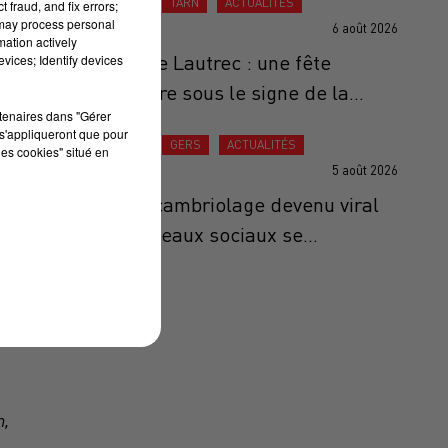
ACTUALITÉS
TARN
ACTUALITÉS
 fraud, and fix errors;
 may process personal
6 août 2026
mation actively
Ail Rose de Lautrec : une fête
vices; Identify devices
anniversaire sous le signe de la...
rtenaires dans "Gérer
s'appliqueront que pour
ACTUALITÉS
GERS
ACTUALITÉS
les cookies" situé en
5 août 2026
Gers : Le cambriolage devenu viral
sur les réseaux sociaux se...
n,