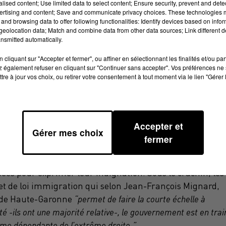
alised content; Use limited data to select content; Ensure security, prevent and detect
ertising and content; Save and communicate privacy choices. These technologies
and browsing data to offer following functionalities: Identify devices based on infor
eolocation data; Match and combine data from other data sources; Link different de
nsmitted automatically.
cliquant sur "Accepter et fermer", ou affiner en sélectionnant les finalités et/ou pa
 également refuser en cliquant sur "Continuer sans accepter". Vos préférences ne 
tre à jour vos choix, ou retirer votre consentement à tout moment via le lien "Gérer 
détermination
Accepter et
Gérer mes choix
fermer
sées pour exprimer leur indignation. Sous le crachin, les
et de loi immigration qui selon Jean-François Mignard,
) de Haute-Garonne
“permet de faire la courte échelle à
té -ils ont une majorité relative-, le gouvernement est en trai
même dépendante de l’extrême droite.”