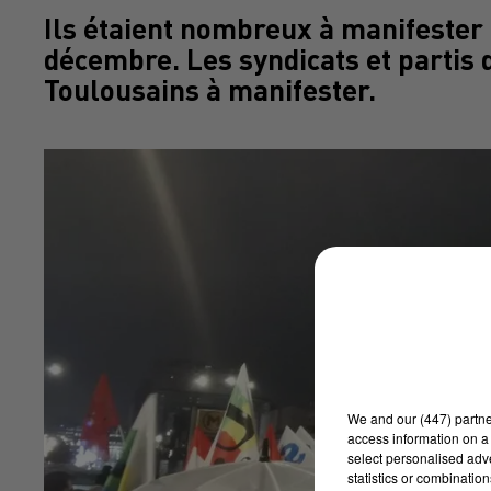
Ils étaient nombreux à manifester 
décembre. Les syndicats et partis 
Toulousains à manifester.
We and
our (447) partn
access information on a 
select personalised ad
statistics or combinatio