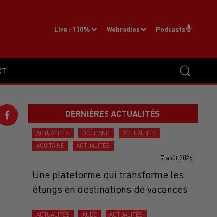
Live :
100%
Webradios
Podcasts
CT
DERNIÈRES ACTUALITÉS
ACTUALITÉS
OCCITANIE
ACTUALITÉS
AQUITAINE
ACTUALITÉS
7 août 2026
Une plateforme qui transforme les
étangs en destinations de vacances
ACTUALITÉS
AUDE
ACTUALITÉS