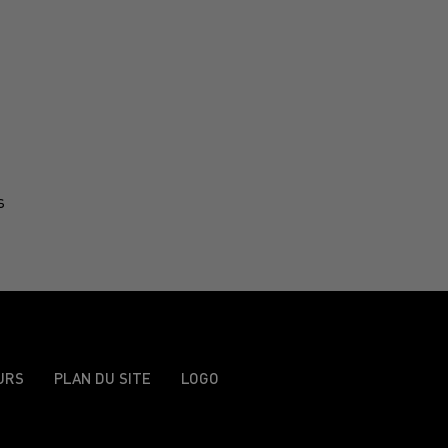
s
URS
PLAN DU SITE
LOGO