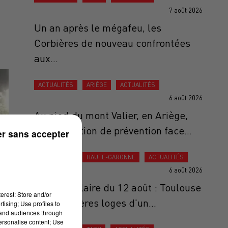
7 août 2026
Un an après le mégafeu, les
Corbières de nouveau confrontées
aux...
ACTUALITÉS
ARIÈGE
ACTUALITÉS
6 août 2026
Au pied du mont Valier, en Ariège,
une opération de prévention face...
r sans accepter
ACTUALITÉS
HAUTE-GARONNE
ACTUALITÉS
6 août 2026
Éclipse solaire du 12 août : Toulouse
erest: Store and/or
aux premières loges d'un...
tising; Use profiles to
tand audiences through
personalise content; Use