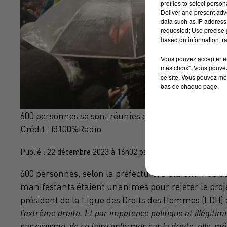
profiles to select person
Deliver and present adv
data such as IP address 
requested; Use precise g
based on information tra
Vous pouvez accepter en 
mes choix". Vous pouvez
ce site. Vous pouvez met
bas de chaque page.
600 personnes se sont réunies dans le calme et la 
Crédit :
@100%Radio
Publié : 22 décembre 2023 à 16h02 par Alex Jehanno
600 personnes, selon la préfecture, s'étaient mobili
manifestants étaient unanimes pour rejeter le proj
président de la Ligue des Droits des Hommes (LDH
l’extrême droite. Et par impotence politique et illégitimi
par cynisme, de se faire enfermer par la droite, elle-