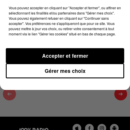
11 mai 2025 - 2 min 55 sec
Vous pouvez accepter en cliquant sur "Accepter et fermer", ou affiner en
THOMAS CABROL SUR 100%, CHRONIQUE DU
sélectionnant les finalités et/ou partenaires dans "Gérer mes choix".
Vous pouvez également refuser en cliquant sur "Continuer sans
11/05/2025
accepter". Vos préférences ne s'appliqueront que pour ce site. Vous
pouvez mettre à jour vos choix, ou retirer votre consentement à tout
moment via le lien "Gérer les cookies" situé en bas de chaque page.
le dimanche sur 100% radio retrouvez Thomas cabrol
notre chef étoilé de la Villa Pinewood, restaurent dans
le sud du Tarn
Accepter et fermer
Gérer mes choix