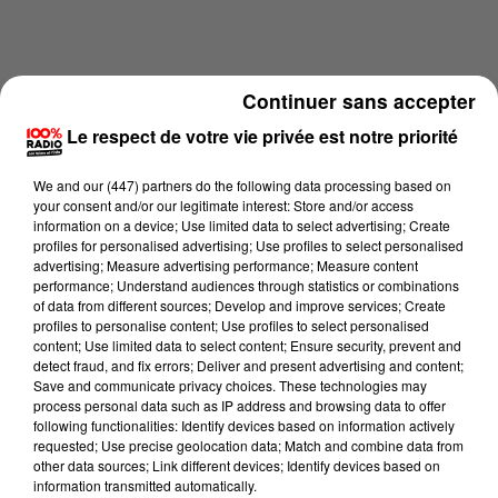
Continuer sans accepter
Le respect de votre vie privée est notre priorité
We and
our (447) partners
do the following data processing based on
your consent and/or our legitimate interest: Store and/or access
information on a device; Use limited data to select advertising; Create
profiles for personalised advertising; Use profiles to select personalised
advertising; Measure advertising performance; Measure content
performance; Understand audiences through statistics or combinations
of data from different sources; Develop and improve services; Create
profiles to personalise content; Use profiles to select personalised
Lecture (2 min 55 sec)
content; Use limited data to select content; Ensure security, prevent and
detect fraud, and fix errors; Deliver and present advertising and content;
Save and communicate privacy choices. These technologies may
process personal data such as IP address and browsing data to offer
following functionalities: Identify devices based on information actively
Wilfried Penela
requested; Use precise geolocation data; Match and combine data from
other data sources; Link different devices; Identify devices based on
100% Loisir avec Thomas Cabrol
information transmitted automatically.