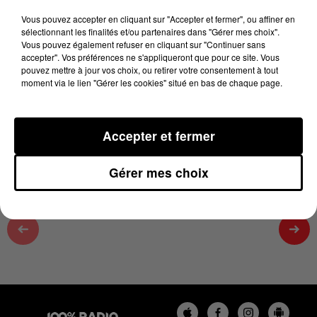
9 février 2025 - 3 min 8 sec
Vous pouvez accepter en cliquant sur "Accepter et fermer", ou affiner en
THOMAS CABROL SUR 100%, CHRONIQUE DU
sélectionnant les finalités et/ou partenaires dans "Gérer mes choix".
Vous pouvez également refuser en cliquant sur "Continuer sans
09/02/2025
accepter". Vos préférences ne s'appliqueront que pour ce site. Vous
pouvez mettre à jour vos choix, ou retirer votre consentement à tout
moment via le lien "Gérer les cookies" situé en bas de chaque page.
le dimanche sur 100% radio retrouvez Thomas cabrol
notre chef étoilé de la Villa Pinewood, restaurent dans
le sud du Tarn
Accepter et fermer
Gérer mes choix