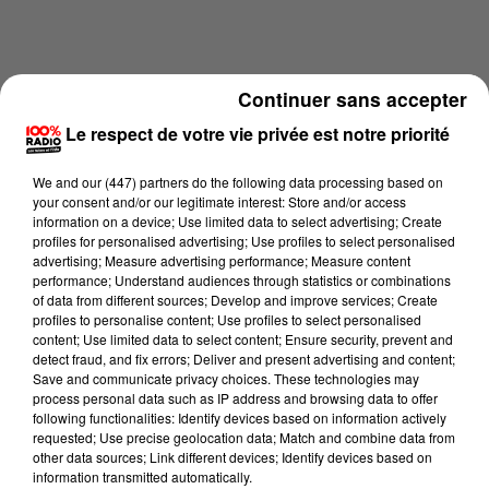
Continuer sans accepter
Le respect de votre vie privée est notre priorité
We and
our (447) partners
do the following data processing based on
your consent and/or our legitimate interest: Store and/or access
information on a device; Use limited data to select advertising; Create
profiles for personalised advertising; Use profiles to select personalised
advertising; Measure advertising performance; Measure content
performance; Understand audiences through statistics or combinations
of data from different sources; Develop and improve services; Create
profiles to personalise content; Use profiles to select personalised
Lecture (3 min 8 sec)
content; Use limited data to select content; Ensure security, prevent and
detect fraud, and fix errors; Deliver and present advertising and content;
Save and communicate privacy choices. These technologies may
process personal data such as IP address and browsing data to offer
following functionalities: Identify devices based on information actively
Wilfried Penela
requested; Use precise geolocation data; Match and combine data from
other data sources; Link different devices; Identify devices based on
100% Loisir avec Thomas Cabrol
information transmitted automatically.