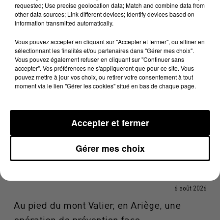
requested; Use precise geolocation data; Match and combine data from
other data sources; Link different devices; Identify devices based on
information transmitted automatically.
ACTUALITÉS
OCCITANIE
ACTUALITÉS
AQUITAINE
ACTUALITÉS
Vous pouvez accepter en cliquant sur "Accepter et fermer", ou affiner en
7 août 2026
sélectionnant les finalités et/ou partenaires dans "Gérer mes choix".
Vous pouvez également refuser en cliquant sur "Continuer sans
Une plateforme qui transforme les étangs
accepter". Vos préférences ne s'appliqueront que pour ce site. Vous
pouvez mettre à jour vos choix, ou retirer votre consentement à tout
en destinations de vacances
moment via le lien "Gérer les cookies" situé en bas de chaque page.
ACTUALITÉS
AUDE
ACTUALITÉS
7 août 2026
Accepter et fermer
Un an après le mégafeu, les Corbières de
Gérer mes choix
nouveau confrontées aux...
ACTUALITÉS
ARIÈGE
ACTUALITÉS
6 août 2026
Au pied du mont Valier, en Ariège, une
opération de prévention face...