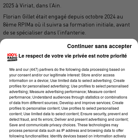
2025 à Viriat, dans l’Ain.
Florian Gillet était engagé depuis octobre 2024 au
8ème RPIMa où il suivra sa formation initiale, avant
de se spécialiser dans l’infanterie.
Avec d’excellents résultats, il obtient son brevet de
Continuer sans accepter
parachutiste en 2025 et intègre la 4ème compagnie
Le respect de votre vie privée est notre priorité
en tant que fantassin. C’est en avril 2025 que Florian
Gillet obtient la distinction de Soldat de 1ère classe.
We and
our (447) partners
do the following data processing based on
your consent and/or our legitimate interest: Store and/or access
Déployé au Liban depuis le 1er juin dernier, en tant
information on a device; Use limited data to select advertising; Create
profiles for personalised advertising; Use profiles to select personalised
qu’aide-moniteur de combat d’infanterie, il
advertising; Measure advertising performance; Measure content
participait à une mission de partenariat militaire au
performance; Understand audiences through statistics or combinations
profit de l’armée Libanaise.
of data from different sources; Develop and improve services; Create
profiles to personalise content; Use profiles to select personalised
content; Use limited data to select content; Ensure security, prevent and
detect fraud, and fix errors; Deliver and present advertising and content;
Save and communicate privacy choices. These technologies may
process personal data such as IP address and browsing data to offer
following functionalities: Identify devices based on information actively
DERNIÈRES ACTUALITÉS