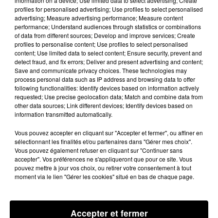
information on a device; Use limited data to select advertising; Create
sont donc retrouvés pour célébrer le football juste
profiles for personalised advertising; Use profiles to select personalised
avant le coup d’envoi de la Coupe du monde, qui
advertising; Measure advertising performance; Measure content
performance; Understand audiences through statistics or combinations
débutera ce jeudi 11 juin 2026.
of data from different sources; Develop and improve services; Create
profiles to personalise content; Use profiles to select personalised
Éric Debard, président de Debard Automobile, nous
content; Use limited data to select content; Ensure security, prevent and
explique comment lui est venue l’idée d’organiser ce
detect fraud, and fix errors; Deliver and present advertising and content;
Save and communicate privacy choices. These technologies may
match de gala :
process personal data such as IP address and browsing data to offer
following functionalities: Identify devices based on information actively
requested; Use precise geolocation data; Match and combine data from
other data sources; Link different devices; Identify devices based on
information transmitted automatically.
Crédit :
100% Radio
Vous pouvez accepter en cliquant sur "Accepter et fermer", ou affiner en
sélectionnant les finalités et/ou partenaires dans "Gérer mes choix".
Vous pouvez également refuser en cliquant sur "Continuer sans
accepter". Vos préférences ne s'appliqueront que pour ce site. Vous
Un rendez-vous placé sous le signe du sport et de la
pouvez mettre à jour vos choix, ou retirer votre consentement à tout
convivialité.
moment via le lien "Gérer les cookies" situé en bas de chaque page.
DERNIÈRES ACTUALITÉS
Accepter et fermer