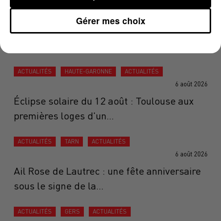
ACTUALITÉS
ARIÈGE
ACTUALITÉS
6 août 2026
Gérer mes choix
Au pied du mont Valier, en Ariège, une
opération de prévention face...
ACTUALITÉS
HAUTE-GARONNE
ACTUALITÉS
6 août 2026
Éclipse solaire du 12 août : Toulouse aux
premières loges d'un...
ACTUALITÉS
TARN
ACTUALITÉS
6 août 2026
Ail Rose de Lautrec : une fête anniversaire
sous le signe de la...
ACTUALITÉS
GERS
ACTUALITÉS