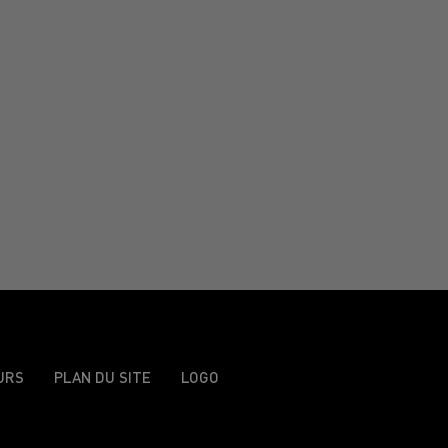
URS
PLAN DU SITE
LOGO