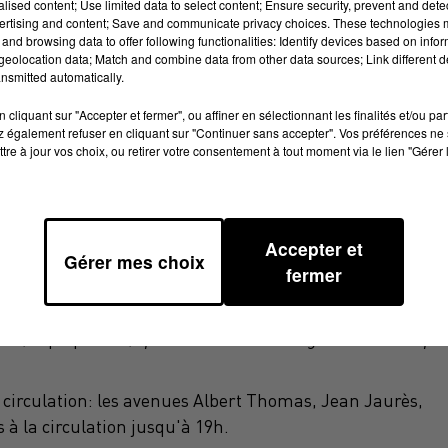
alised content; Use limited data to select content; Ensure security, prevent and detect
ertising and content; Save and communicate privacy choices. These technologies
and browsing data to offer following functionalities: Identify devices based on infor
Schaller
eolocation data; Match and combine data from other data sources; Link different de
nsmitted automatically.
cliquant sur "Accepter et fermer", ou affiner en sélectionnant les finalités et/ou pa
 également refuser en cliquant sur "Continuer sans accepter". Vos préférences ne 
e la deuxième étape de la route d'Occitanie ce jeudi 19 ju
tre à jour vos choix, ou retirer votre consentement à tout moment via le lien "Gérer 
 coureurs s’élanceront aujourd'hui de Gignac dans
s crochets aussi par Blaye-les-Mines et Monestié.
Accepter et
t Thomas à partir de 16h cet après-midi. Un premier
Gérer mes choix
fermer
 pour la ville selon le maire, Jean-Louis Bousquet, "
cett
le
", explique-t-il, "
pour montrer une image de Carmaux plu
circulation: les avenues Albert Thomas, Jean Jaurès,
 à la circulation jusqu'à 19h.