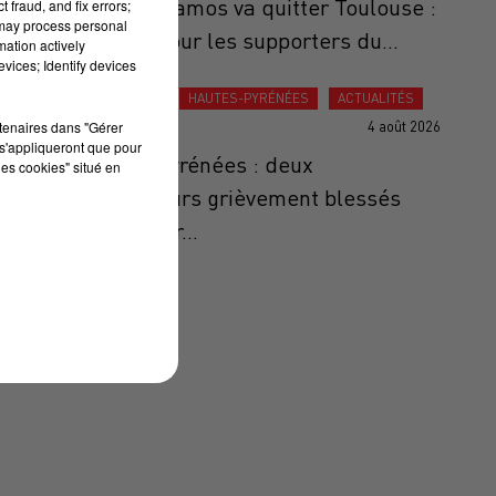
Thomas Ramos va quitter Toulouse :
 fraud, and fix errors;
 may process personal
un choc pour les supporters du...
mation actively
vices; Identify devices
ACTUALITÉS
HAUTES-PYRÉNÉES
ACTUALITÉS
rtenaires dans "Gérer
4 août 2026
s'appliqueront que pour
in
Hautes-Pyrénées : deux
les cookies" situé en
randonneurs grièvement blessés
après avoir...
e
s