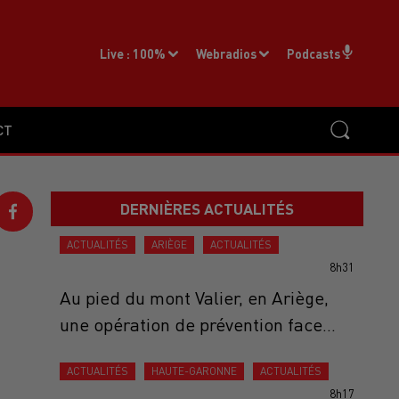
Live :
100%
Webradios
Podcasts
CT
DERNIÈRES ACTUALITÉS
ACTUALITÉS
ARIÈGE
ACTUALITÉS
8h31
Au pied du mont Valier, en Ariège,
une opération de prévention face...
ACTUALITÉS
HAUTE-GARONNE
ACTUALITÉS
8h17