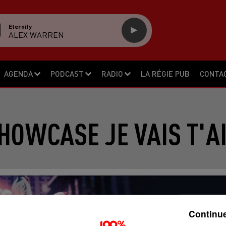
Eternity
ALEX WARREN
AGENDA
PODCAST
RADIO
LA RÉGIE PUB
CONTA
SHOWCASE JE VAIS T'A
Continue