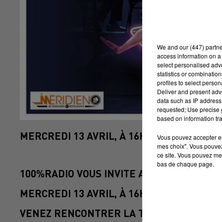
We and
our (447) partn
access information on a 
select personalised ad
statistics or combinatio
profiles to select person
Deliver and present adv
data such as IP address 
requested; Use precise g
based on information tra
MERCREDI 13 AVRIL, À 16H AU MÉRIDIEN 
Vous pouvez accepter en 
mes choix". Vous pouvez
ce site. Vous pouvez met
bas de chaque page.
100%RADIO VOUS INVITE AU SHOWCASE 
MERCREDI 13 AVRIL, À 16H AU MÉRIDIEN À
VENEZ RENCONTRER LA TROUPE QUI REP