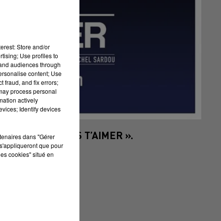
erest: Store and/or
tising; Use profiles to
tand audiences through
personalise content; Use
 fraud, and fix errors;
 may process personal
mation actively
vices; Identify devices
CALE « JE VAIS T’AIMER ».
rtenaires dans "Gérer
s'appliqueront que pour
les cookies" situé en
 T’AIMER ».
ARDOU.