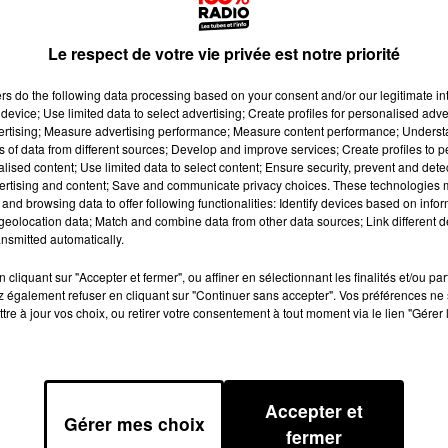
Le respect de votre vie privée est notre priorité
ers
do the following data processing based on your consent and/or our legitimate int
device; Use limited data to select advertising; Create profiles for personalised adver
vertising; Measure advertising performance; Measure content performance; Unders
ns of data from different sources; Develop and improve services; Create profiles to 
alised content; Use limited data to select content; Ensure security, prevent and detect
ertising and content; Save and communicate privacy choices. These technologies
and browsing data to offer following functionalities: Identify devices based on infor
eolocation data; Match and combine data from other data sources; Link different de
nsmitted automatically.
À TARBES, VENEZ RENCONTRER LA COMÉDIE MUSI
cliquant sur "Accepter et fermer", ou affiner en sélectionnant les finalités et/ou pa
 également refuser en cliquant sur "Continuer sans accepter". Vos préférences ne 
tre à jour vos choix, ou retirer votre consentement à tout moment via le lien "Gérer 
ÉVÉNEMENT
 TARBES, AVEC LA COMÉDIE MUSICALE « JE VAIS
Accepter et
Gérer mes choix
REND LES PLUS GRANDS SUCCÈS DE MICHEL S
fermer