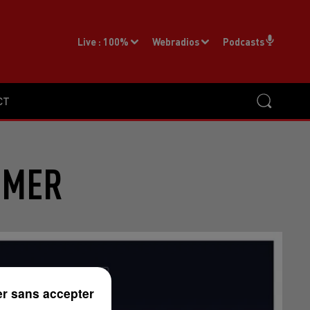
Live :
100%
Webradios
Podcasts
CT
IMER
r sans accepter