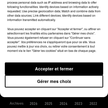
100% ET LE CASTRES OLYMPIQUE INVITENT
process personal data such as IP address and browsing data to offer
following functionalities: Identify devices based on information actively
LA PETITE CULOTTE À CHANTER LORS DE LA
requested; Use precise geolocation data; Match and combine data from
RENCONTRE DE TOP 14
other data sources; Link different devices; Identify devices based on
information transmitted automatically.
CASTRES / BRIVE CE SAMEDI À 17H00 !
Vous pouvez accepter en cliquant sur "Accepter et fermer", ou affiner en
sélectionnant les finalités et/ou partenaires dans "Gérer mes choix".
Vous pouvez également refuser en cliquant sur "Continuer sans
accepter". Vos préférences ne s'appliqueront que pour ce site. Vous
pouvez mettre à jour vos choix, ou retirer votre consentement à tout
moment via le lien "Gérer les cookies" situé en bas de chaque page.
MENTIONS LÉGALES
Accepter et fermer
CONDITIONS GÉNÉRALES D’UTILISATION
Gérer mes choix
REGLEMENT JEUX CONCOURS
PLAN DU SITE
LOGO
Archives
2026
2025
2024
2023
2022