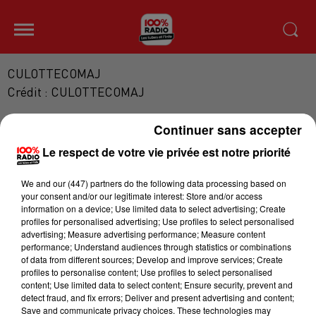
CULOTTECOMAJ
Crédit :
CULOTTECOMAJ
100% INVITE LA PETITE CULOTTE
Continuer sans accepter
Le respect de votre vie privée est notre priorité
We and
our (447) partners
do the following data processing based on
your consent and/or our legitimate interest: Store and/or access
information on a device; Use limited data to select advertising; Create
profiles for personalised advertising; Use profiles to select personalised
advertising; Measure advertising performance; Measure content
performance; Understand audiences through statistics or combinations
of data from different sources; Develop and improve services; Create
profiles to personalise content; Use profiles to select personalised
RETROUVEZ LE TUBE DE L'ÉTÉ LA GOFFA
content; Use limited data to select content; Ensure security, prevent and
LOLITA CE SAMEDI À CASTRES !
detect fraud, and fix errors; Deliver and present advertising and content;
Save and communicate privacy choices. These technologies may