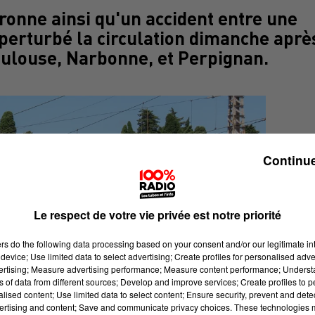
ronne ainsi qu'un accident entre une
t perturbé la circulation dimanche aprè
Toulouse, Narbonne, et Perpignan.
Continue
Le respect de votre vie privée est notre priorité
ers
do the following data processing based on your consent and/or our legitimate int
device; Use limited data to select advertising; Create profiles for personalised adver
vertising; Measure advertising performance; Measure content performance; Unders
ns of data from different sources; Develop and improve services; Create profiles to 
alised content; Use limited data to select content; Ensure security, prevent and detect
ertising and content; Save and communicate privacy choices. These technologies