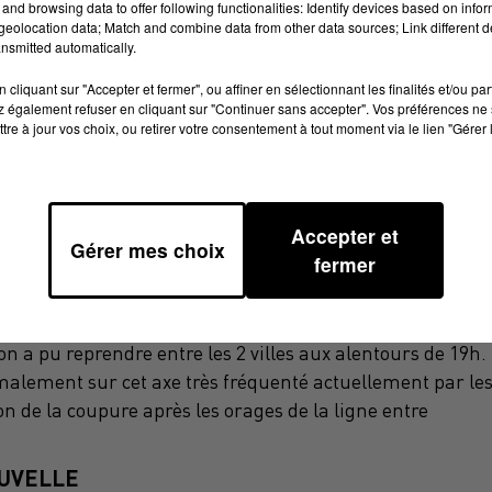
and browsing data to offer following functionalities: Identify devices based on infor
eolocation data; Match and combine data from other data sources; Link different de
nsmitted automatically.
cliquant sur "Accepter et fermer", ou affiner en sélectionnant les finalités et/ou pa
 également refuser en cliquant sur "Continuer sans accepter". Vos préférences ne 
tre à jour vos choix, ou retirer votre consentement à tout moment via le lien "Gérer 
Accepter et
Gérer mes choix
fermer
midi. Les usagers de la ligne entre Toulouse et
cident électrique majeur côté Haute Garonne a paralysé 
ion a pu reprendre entre les 2 villes aux alentours de 19h.
ormalement sur cet axe très fréquenté actuellement par le
n de la coupure après les orages de la ligne entre
OUVELLE