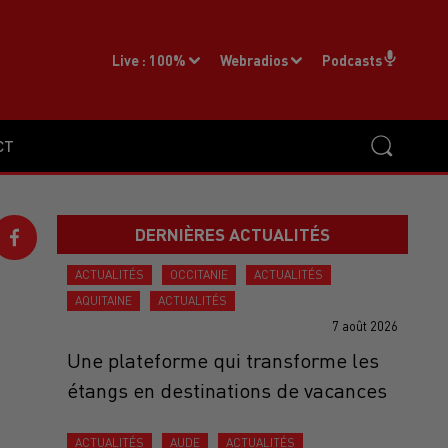
Live :
100%
Webradios
Podcasts
CT
DERNIÈRES ACTUALITÉS
ACTUALITÉS
OCCITANIE
ACTUALITÉS
AQUITAINE
ACTUALITÉS
7 août 2026
Une plateforme qui transforme les
étangs en destinations de vacances
ACTUALITÉS
AUDE
ACTUALITÉS