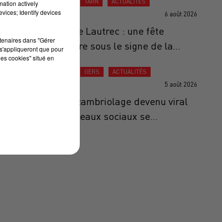
ACTUALITÉS
TARN
ACTUALITÉS
mation actively
vices; Identify devices
6 août 2026
Ail Rose de Lautrec : une fête
rtenaires dans "Gérer
anniversaire sous le signe de la...
s'appliqueront que pour
les cookies" situé en
ACTUALITÉS
GERS
ACTUALITÉS
5 août 2026
Gers : Le cambriolage devenu viral
sur les réseaux sociaux se...
la
s