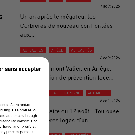
7 août 2026
s
Un an après le mégafeu, les
Corbières de nouveau confrontées
aux...
ACTUALITÉS
ARIÈGE
ACTUALITÉS
6 août 2026
Au pied du mont Valier, en Ariège,
r sans accepter
une opération de prévention face...
ACTUALITÉS
HAUTE-GARONNE
ACTUALITÉS
6 août 2026
erest: Store and/or
tising; Use profiles to
Éclipse solaire du 12 août : Toulouse
tand audiences through
aux premières loges d'un...
personalise content; Use
 fraud, and fix errors;
 may process personal