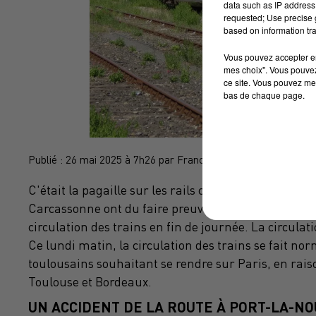
data such as IP address 
requested; Use precise g
based on information tra
Vous pouvez accepter en 
mes choix". Vous pouvez
ce site. Vous pouvez met
bas de chaque page.
Publié : 26 mai 2025 à 7h26 par Franck Paillanave
C'était la pagaille sur les rails ce dimanche après-
Carcassonne ont du faire preuve de patience. Un in
circulation des trains en fin de journée. La circulat
Ce lundi matin, la circulation des trains se fait n
toulousains souhaitant se rendre sur Paris, en raiso
Toulouse et Bordeaux.
UN ACCIDENT DE LA ROUTE À PORT-LA-N