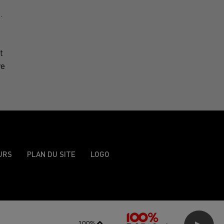
.
t
re
URS
PLAN DU SITE
LOGO
100%