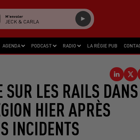
M'envoler
JECK & CARLA
AGENDA
PODCAST
RADIO
LA RÉGIE PUB
CONTA
E SUR LES RAILS DANS
ÉGION HIER APRÈS
S INCIDENTS