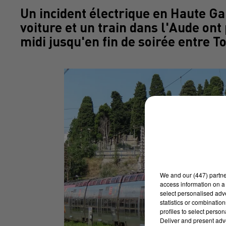
Un incident électrique en Haute Ga
voiture et un train dans l'Aude on
midi jusqu'en fin de soirée entre 
We and
our (447) partn
access information on a 
select personalised ad
statistics or combinatio
profiles to select person
Deliver and present adv