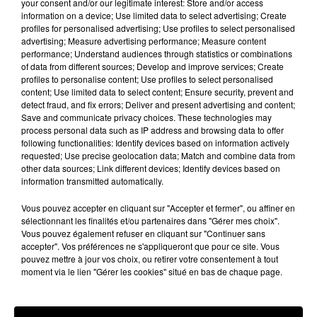
Dans un match d’une rare intensité, les Toulousains
your consent and/or our legitimate interest: Store and/or access
information on a device; Use limited data to select advertising; Create
solidité défensive
ont su faire preuve de
et d’une
profiles for personalised advertising; Use profiles to select personalised
précision chirurgicale au pied
grâce à leur buteur
advertising; Measure advertising performance; Measure content
performance; Understand audiences through statistics or combinations
5/5
Jake Shorrocks, auteur d’un
sur pénalités. Menés
of data from different sources; Develop and improve services; Create
à plusieurs reprises, les hommes de Sylvain Houlès
profiles to personalise content; Use profiles to select personalised
content; Use limited data to select content; Ensure security, prevent and
ont toujours su revenir au score, avant de prendre
detect fraud, and fix errors; Deliver and present advertising and content;
l’avantage définitif à la 65e minute.
Save and communicate privacy choices. These technologies may
process personal data such as IP address and browsing data to offer
UNE REVANCHE ATTENDUE
following functionalities: Identify devices based on information actively
requested; Use precise geolocation data; Match and combine data from
Battus en finale en 2023 à Londres et en 2024 à
other data sources; Link different devices; Identify devices based on
information transmitted automatically.
Wakefield, les Olympiens ont enfin brisé la
malédiction. Face à une équipe de York invaincue
Vous pouvez accepter en cliquant sur "Accepter et fermer", ou affiner en
sélectionnant les finalités et/ou partenaires dans "Gérer mes choix".
20 matches
depuis
, Toulouse a su imposer son jeu et
Vous pouvez également refuser en cliquant sur "Continuer sans
sa détermination.
accepter". Vos préférences ne s'appliqueront que pour ce site. Vous
pouvez mettre à jour vos choix, ou retirer votre consentement à tout
moment via le lien "Gérer les cookies" situé en bas de chaque page.
DERNIÈRES ACTUALITÉS