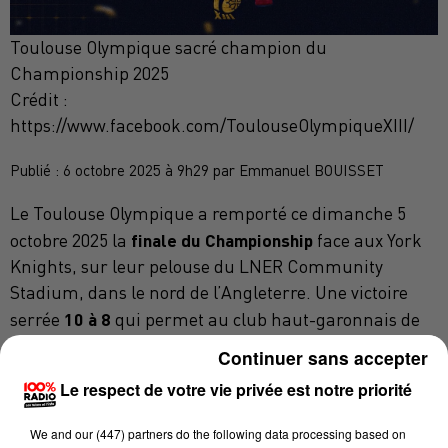
Toulouse Olympique sacré champion du
Championship 2025
Crédit :
https://www.facebook.com/ToulouseOlympiqueXIII/
Publié : 6 octobre 2025 à 9h29 par Emmanuel BOUISSET
Le Toulouse Olympique a remporté ce dimanche 5
finale du Championship
octobre 2025 la
face aux York
Knights, sur leur pelouse du LNER Community
Stadium, dans le nord de l’Angleterre. Une victoire
10 à 8
serrée
qui permet au club haut-garonnais de
deuxième titre de Championship
décrocher son
après
Continuer sans accepter
celui de 2021.
Le respect de votre vie privée est notre priorité
UNE FINALE INTENSE ET MAÎTRISÉE
We and
our (447) partners
do the following data processing based on