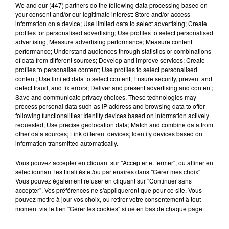
We and
our (447) partners
do the following data processing based on
L'AGENDA DU COMMINGES DU
your consent and/or our legitimate interest: Store and/or access
07/08/2026 À 13H37
information on a device; Use limited data to select advertising; Create
profiles for personalised advertising; Use profiles to select personalised
advertising; Measure advertising performance; Measure content
performance; Understand audiences through statistics or combinations
of data from different sources; Develop and improve services; Create
profiles to personalise content; Use profiles to select personalised
content; Use limited data to select content; Ensure security, prevent and
L'AGENDA DU COMMINGES DU
detect fraud, and fix errors; Deliver and present advertising and content;
07/08/2026 À 11H39
Save and communicate privacy choices. These technologies may
process personal data such as IP address and browsing data to offer
following functionalities: Identify devices based on information actively
requested; Use precise geolocation data; Match and combine data from
other data sources; Link different devices; Identify devices based on
information transmitted automatically.
L'AGENDA DU COMMINGES DU
Vous pouvez accepter en cliquant sur "Accepter et fermer", ou affiner en
07/08/2026 À 10H41
sélectionnant les finalités et/ou partenaires dans "Gérer mes choix".
Vous pouvez également refuser en cliquant sur "Continuer sans
accepter". Vos préférences ne s'appliqueront que pour ce site. Vous
pouvez mettre à jour vos choix, ou retirer votre consentement à tout
moment via le lien "Gérer les cookies" situé en bas de chaque page.