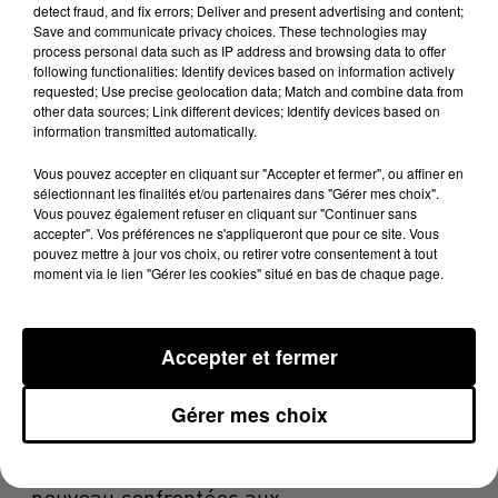
sur-Mer.
detect fraud, and fix errors; Deliver and present advertising and content;
Save and communicate privacy choices. These technologies may
« On a voulu mettre l’accent sur l’innovation. (…) Nous
process personal data such as IP address and browsing data to offer
following functionalities: Identify devices based on information actively
avons conçu une salle immersive de 25 m², où vous êtes
requested; Use precise geolocation data; Match and combine data from
en immersion totale, visuelle et sonore. »
other data sources; Link different devices; Identify devices based on
information transmitted automatically.
DERNIÈRES ACTUALITÉS
Vous pouvez accepter en cliquant sur "Accepter et fermer", ou affiner en
sélectionnant les finalités et/ou partenaires dans "Gérer mes choix".
ACTUALITÉS
OCCITANIE
ACTUALITÉS
AQUITAINE
Vous pouvez également refuser en cliquant sur "Continuer sans
accepter". Vos préférences ne s'appliqueront que pour ce site. Vous
ACTUALITÉS
pouvez mettre à jour vos choix, ou retirer votre consentement à tout
8h12
moment via le lien "Gérer les cookies" situé en bas de chaque page.
Une plateforme qui transforme les étangs
en destinations de vacances
Accepter et fermer
ACTUALITÉS
AUDE
ACTUALITÉS
Gérer mes choix
7h59
Un an après le mégafeu, les Corbières de
nouveau confrontées aux...