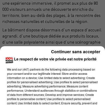
une expérience immersive, il promet aux plus de 80
000 visiteurs annuels une découverte enrichie du
territoire, bien au-delà des plages, à la rencontre des
richesses naturelles et culturelles de la région.
Le bâtiment dispose désormais d’un espace d’accueil
agrandi, d’une boutique dédiée aux produits locaux,
d’une salle polyvalente ainsi que d’une scénographie
immersive.
Continuer sans accepter
Le respect de votre vie privée est notre priorité
« À l’époque, il était plutôt avant-gardiste en termes
We and
our (447) partners
do the following data processing based on
d’architecture, mais trente ans après, il ne répondait plus
your consent and/or our legitimate interest: Store and/or access
du tout aux attentes des visiteurs, ni aux enjeux de
information on a device; Use limited data to select advertising; Create
profiles for personalised advertising; Use profiles to select personalised
développement durable. C’était une véritable passoire
advertising; Measure advertising performance; Measure content
énergétique. (…) Il était nécessaire de repenser et de
performance; Understand audiences through statistics or combinations
of data from different sources; Develop and improve services; Create
réinventer cet office de tourisme »
, affirme Nathalie
profiles to personalise content; Use profiles to select personalised
Brunie, directrice de l’Office de tourisme d’Argelès-
content; Use limited data to select content; Ensure security, prevent and