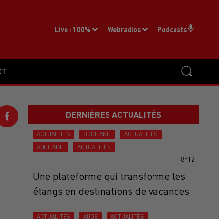
Live :
100%
Webradios
Podcasts
CT
DERNIÈRES ACTUALITÉS
ACTUALITÉS
OCCITANIE
ACTUALITÉS
AQUITAINE
ACTUALITÉS
8h12
Une plateforme qui transforme les
étangs en destinations de vacances
ACTUALITÉS
AUDE
ACTUALITÉS