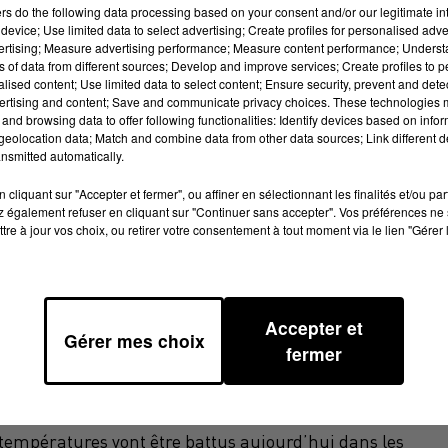
ers
do the following data processing based on your consent and/or our legitimate int
device; Use limited data to select advertising; Create profiles for personalised adver
vertising; Measure advertising performance; Measure content performance; Unders
ns of data from different sources; Develop and improve services; Create profiles to 
alised content; Use limited data to select content; Ensure security, prevent and detect
ertising and content; Save and communicate privacy choices. These technologies
and browsing data to offer following functionalities: Identify devices based on infor
eolocation data; Match and combine data from other data sources; Link different de
nsmitted automatically.
cliquant sur "Accepter et fermer", ou affiner en sélectionnant les finalités et/ou pa
 également refuser en cliquant sur "Continuer sans accepter". Vos préférences ne 
tre à jour vos choix, ou retirer votre consentement à tout moment via le lien "Gérer 
Accepter et
Gérer mes choix
fermer
empératures vont être battus aujourd’hui dans les