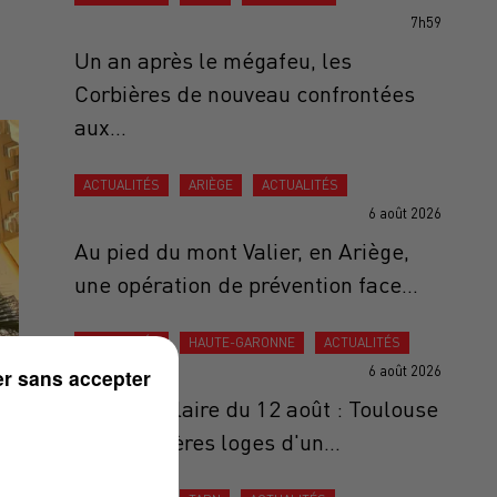
7h59
Un an après le mégafeu, les
Corbières de nouveau confrontées
aux...
ACTUALITÉS
ARIÈGE
ACTUALITÉS
6 août 2026
Au pied du mont Valier, en Ariège,
une opération de prévention face...
ACTUALITÉS
HAUTE-GARONNE
ACTUALITÉS
6 août 2026
r sans accepter
Éclipse solaire du 12 août : Toulouse
aux premières loges d'un...