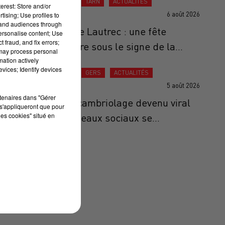
ACTUALITÉS
TARN
ACTUALITÉS
erest: Store and/or
6 août 2026
tising; Use profiles to
tand audiences through
Ail Rose de Lautrec : une fête
personalise content; Use
 fraud, and fix errors;
anniversaire sous le signe de la...
 may process personal
mation actively
vices; Identify devices
ACTUALITÉS
GERS
ACTUALITÉS
5 août 2026
rtenaires dans "Gérer
Gers : Le cambriolage devenu viral
s'appliqueront que pour
les cookies" situé en
sur les réseaux sociaux se...