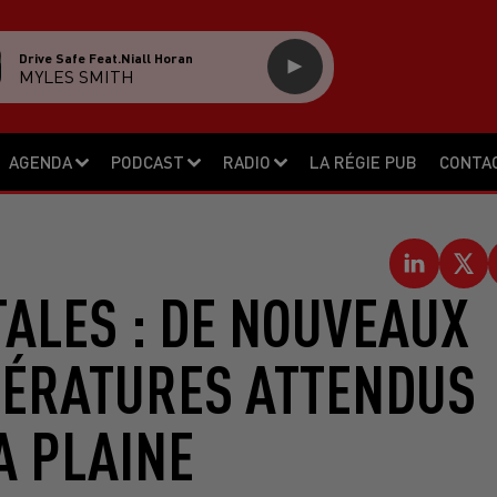
Drive Safe Feat.niall Horan
MYLES SMITH
AGENDA
PODCAST
RADIO
LA RÉGIE PUB
CONTA
ALES : DE NOUVEAUX
PÉRATURES ATTENDUS
A PLAINE