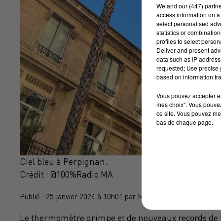
We and
our (447) partn
access information on a 
select personalised ad
statistics or combinatio
profiles to select person
Deliver and present adv
data such as IP address 
requested; Use precise g
based on information tra
Vous pouvez accepter en 
mes choix". Vous pouvez
ce site. Vous pouvez met
bas de chaque page.
Ciel bleu à Perpignan.
Crédit :
@100%Radio MA
Publié : 25 janvier 2024 à 10h01 par Margaux Alix
Le thermomètre grimpe et de nouveaux records de t