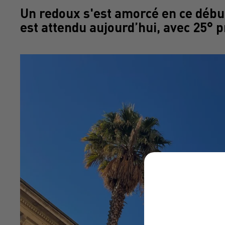
Un redoux s'est amorcé en ce débu
est attendu aujourd’hui, avec 25° 