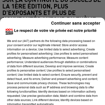
LA 1ÈRE ÉDITION, PLUS
D’EXPOSANTS ET PLUS DE
NOUVEAUTÉS AUTOUR DU THÈME
Continuer sans accepter
FÉDÉRATEUR : L’OLYMPISME.
Le respect de votre vie privée est notre priorité
TOUT AU LONG DU W.K CERTAINS
EXPOSANTS ANIMERONT DIVERS
We and
our (447) partners
do the following data processing based on
your consent and/or our legitimate interest: Store and/or access
ATELIERS ET CONFÉRENCES. UNE
information on a device; Use limited data to select advertising; Create
profiles for personalised advertising; Use profiles to select personalised
TOMBOLA SERA MISE À LA
advertising; Measure advertising performance; Measure content
DISPOSITION DU PUBLIC AVEC UN
performance; Understand audiences through statistics or combinations
of data from different sources; Develop and improve services; Create
TIRAGE TOUTES LES DEUX HEURES.
profiles to personalise content; Use profiles to select personalised
UN ANIMATEUR SERA PRÉSENT
content; Use limited data to select content; Ensure security, prevent and
detect fraud, and fix errors; Deliver and present advertising and content;
SUR CES DEUX JOURS POUR
Save and communicate privacy choices. These technologies may
METTRE EN VALEUR AVEC LES
process personal data such as IP address and browsing data to offer
following functionalities: Identify devices based on information actively
COMMERÇANTS LES PRODUITS DU
requested; Use precise geolocation data; Match and combine data from
SALON. EN FIN DE SALON LA
other data sources; Link different devices; Identify devices based on
information transmitted automatically.