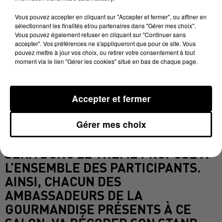
STRUCTURE SPÉCIALE RÉALISÉE
PAR LE MAÎTRE CHOCOLATIER GUY
Vous pouvez accepter en cliquant sur "Accepter et fermer", ou affiner en
sélectionnant les finalités et/ou partenaires dans "Gérer mes choix".
ROUX SERA À GAGNER.
Vous pouvez également refuser en cliquant sur "Continuer sans
accepter". Vos préférences ne s'appliqueront que pour ce site. Vous
LE COMITÉ DES FÊTES À PROPOSER
pouvez mettre à jour vos choix, ou retirer votre consentement à tout
moment via le lien "Gérer les cookies" situé en bas de chaque page.
DE S’ASSOCIER AU GRAND PROJET
DE LA VILLE « REVEL TOUTE
OLYMPIQUE » À L’OCCASION DU
Accepter et fermer
PASSAGE DE LA FLAMME
OLYMPIQUE CE PRINTEMPS. CETTE
Gérer mes choix
DYNAMIQUE SPORTIVE ET ÉTHIQUE
SERA DONC LE THÈME PROPOSÉ À
L’ENSEMBLE DES PARTICIPANTS.
AINSI, CHACUN DES
AMBASSADEURS DE LA
GOURMANDISE PRÉSENTS À CE