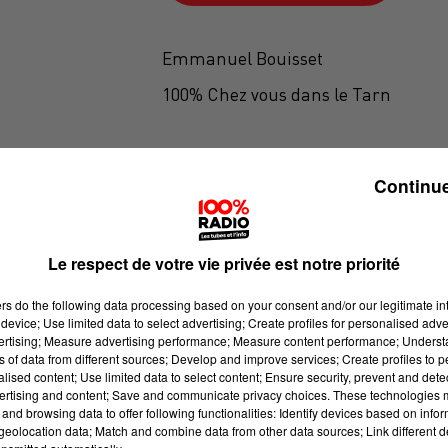
Emmanuel Bouisset
100% Chez vous dans le Tarn
Continue
Le respect de votre vie privée est notre priorité
ers
do the following data processing based on your consent and/or our legitimate int
device; Use limited data to select advertising; Create profiles for personalised adver
vertising; Measure advertising performance; Measure content performance; Unders
ns of data from different sources; Develop and improve services; Create profiles to 
alised content; Use limited data to select content; Ensure security, prevent and detect
ertising and content; Save and communicate privacy choices. These technologies
and browsing data to offer following functionalities: Identify devices based on infor
eolocation data; Match and combine data from other data sources; Link different de