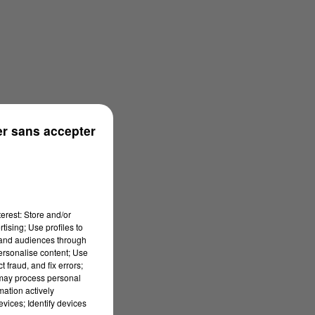
r sans accepter
erest: Store and/or
tising; Use profiles to
tand audiences through
personalise content; Use
 fraud, and fix errors;
 may process personal
mation actively
vices; Identify devices