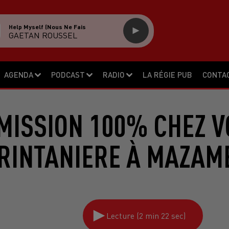
Help Myself (nous Ne Fais
GAETAN ROUSSEL
AGENDA
PODCAST
RADIO
LA RÉGIE PUB
CONTA
MISSION 100% CHEZ V
RINTANIERE À MAZAM
Lecture (2 min 22 sec)