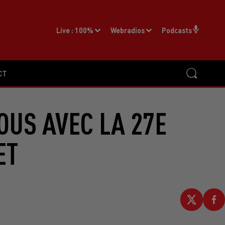
Live :
100%
Webradios
Podcasts
CT
OUS AVEC LA 27E
ET