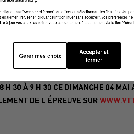
nsmitted automatically.
cliquant sur "Accepter et fermer", ou affiner en sélectionnant les finalités et/ou pa
 également refuser en cliquant sur "Continuer sans accepter". Vos préférences ne 
tre à jour vos choix, ou retirer votre consentement à tout moment via le lien "Gérer 
 AVEC LA 27E PRINTANIERE À MAZAMET
Accepter et
Gérer mes choix
DO PÉDESTRE DE 6 A 12 KM RAVITAIL
fermer
ERS VÉTÉTISTES INSCRITS , SAUCIS
.
8 H 30 À 9 H 30 CE DIMANCHE 04 MA
GLEMENT DE L ÉPREUVE SUR
WWW.VTT