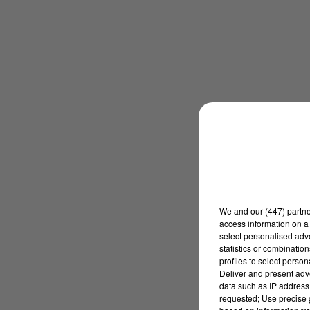
We and
our (447) partn
access information on a 
select personalised ad
statistics or combinatio
profiles to select person
Deliver and present adv
data such as IP address 
requested; Use precise g