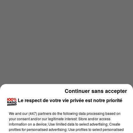
Continuer sans accepter
Le respect de votre vie privée est notre priorité
Lecture (2 min 21 sec)
We and
our (447) partners
do the following data processing based on
your consent and/or our legitimate interest: Store and/or access
information on a device; Use limited data to select advertising; Create
profiles for personalised advertising; Use profiles to select personalised