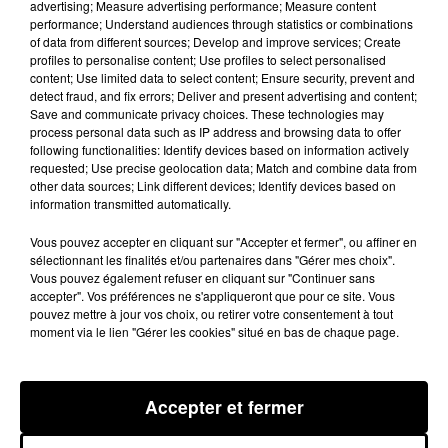
advertising; Measure advertising performance; Measure content
Emmanuel Bouisset
performance; Understand audiences through statistics or combinations
of data from different sources; Develop and improve services; Create
100% Chez vous dans le Tarn
profiles to personalise content; Use profiles to select personalised
content; Use limited data to select content; Ensure security, prevent and
27 mai 2025 - 2 min 21 sec
detect fraud, and fix errors; Deliver and present advertising and content;
Save and communicate privacy choices. These technologies may
PODCAST DE L'ÉMISSION 100% CHEZ VOUS
process personal data such as IP address and browsing data to offer
AVEC LA FÊTE DES QUARTIERS DE
following functionalities: Identify devices based on information actively
L'ASSOCIATION BREUIL MAZICOU.
requested; Use precise geolocation data; Match and combine data from
other data sources; Link different devices; Identify devices based on
information transmitted automatically.
Rendez-vous du 28 mai au 1er juin.
Vous pouvez accepter en cliquant sur "Accepter et fermer", ou affiner en
sélectionnant les finalités et/ou partenaires dans "Gérer mes choix".
Ville
Pour la 52e édition " la fête des quartiers" de la
Vous pouvez également refuser en cliquant sur "Continuer sans
d'Albi
Association Breuil Mazicou
avec l'association
.
accepter". Vos préférences ne s'appliqueront que pour ce site. Vous
pouvez mettre à jour vos choix, ou retirer votre consentement à tout
Animation sport santé, loto, concours de pétanque et
moment via le lien "Gérer les cookies" situé en bas de chaque page.
bien plus encore (❀╹◡╹)
Sans oublier la fête foraine qui fera le bonheur des
Accepter et fermer
petits et des grands.