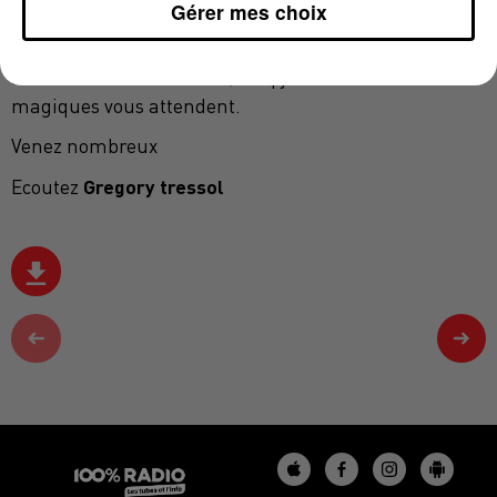
🅴🅽🆂🅴🆉 ̊ 🆁🅴🆂🅴🆁🆅🅴🆁 🆅🆃🆁🅴 🅁🄴🄿🄰🅂-
Gérer mes choix
🅂🄿🄴🄲🅃🄰🄲🄻🄴 🄰🅄 : 0603449071
En famille ou entre amis, cinq jours de moments
magiques vous attendent.
Venez nombreux
Gregory tressol
Ecoutez