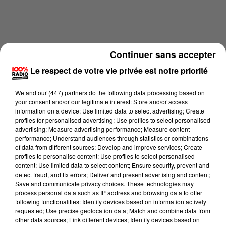
Continuer sans accepter
Le respect de votre vie privée est notre priorité
We and
our (447) partners
do the following data processing based on
your consent and/or our legitimate interest: Store and/or access
information on a device; Use limited data to select advertising; Create
profiles for personalised advertising; Use profiles to select personalised
advertising; Measure advertising performance; Measure content
performance; Understand audiences through statistics or combinations
of data from different sources; Develop and improve services; Create
profiles to personalise content; Use profiles to select personalised
content; Use limited data to select content; Ensure security, prevent and
Lecture (2 min 19 sec)
detect fraud, and fix errors; Deliver and present advertising and content;
Save and communicate privacy choices. These technologies may
process personal data such as IP address and browsing data to offer
following functionalities: Identify devices based on information actively
requested; Use precise geolocation data; Match and combine data from
Emmanuel Bouisset
other data sources; Link different devices; Identify devices based on