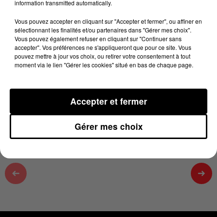
information transmitted automatically.
100% Chez vous dans le Tarn
Vous pouvez accepter en cliquant sur "Accepter et fermer", ou affiner en
25 avril 2025 - 2 min 19 sec
sélectionnant les finalités et/ou partenaires dans "Gérer mes choix".
PODCAST DE L'ÉMISSION 100% CHEZ VOUS
Vous pouvez également refuser en cliquant sur "Continuer sans
accepter". Vos préférences ne s'appliqueront que pour ce site. Vous
DANS LE TARN AVEC EMMANUEL DU
pouvez mettre à jour vos choix, ou retirer votre consentement à tout
25/04/2025
moment via le lien "Gérer les cookies" situé en bas de chaque page.
Retrouvez tous les jours entre 13h et 16h L'actu loisir
Accepter et fermer
dans le Tarn avec Emmanuel
Gérer mes choix