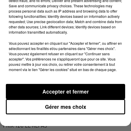
detect fraud, and fix errors; Deliver and present advertising and content;
100% Chez vous dans le Tarn
Save and communicate privacy choices. These technologies may
process personal data such as IP address and browsing data to offer
24 juin 2025 - 2 min 22 sec
following functionalities: Identify devices based on information actively
requested; Use precise geolocation data; Match and combine data from
PODCAST DE L'ÉMISSION 100% CHEZ VOUS
other data sources; Link different devices; Identify devices based on
AVEC LE FEU DE LA SAINT JEAN À ALBI
information transmitted automatically.
Vous pouvez accepter en cliquant sur "Accepter et fermer", ou affiner en
sélectionnant les finalités et/ou partenaires dans "Gérer mes choix".
Le traditionnel FEU DE LA SAINT JEAN LE MARDI 24
Vous pouvez également refuser en cliquant sur "Continuer sans
JUIN A PARTIR DE 18H au Square Nougarède (Albi)
accepter". Vos préférences ne s'appliqueront que pour ce site. Vous
pouvez mettre à jour vos choix, ou retirer votre consentement à tout
L'association Breuil Mazicou propose un menu pour
moment via le lien "Gérer les cookies" situé en bas de chaque page.
partager un repas tous ensemble :
L'APÉRITIF VOUS SERAS OFFERT
Accepter et fermer
POULET AUX OLIVES ET CITRON CONFIT
accompagnés de Semoule
Gérer mes choix
+ Une Crèpe au choix ( Nutella ou Sucre...)
PRIX 12€ LE REPAS