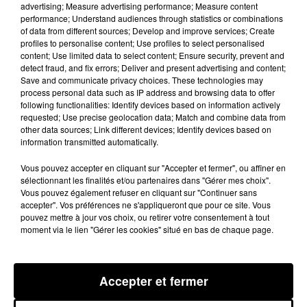
advertising; Measure advertising performance; Measure content
23 septembre 2024 - 2 min 29 sec
performance; Understand audiences through statistics or combinations
PODCAST DE L'ÉMISSION 100% CHEZ VOUS
of data from different sources; Develop and improve services; Create
profiles to personalise content; Use profiles to select personalised
AVEC LA FÊTE DU CHOU
content; Use limited data to select content; Ensure security, prevent and
detect fraud, and fix errors; Deliver and present advertising and content;
Save and communicate privacy choices. These technologies may
Le samedi 28 septembre 2024, à 13h30 devant l'église,
process personal data such as IP address and browsing data to offer
following functionalities: Identify devices based on information actively
départ d'une randonnée pédestre accompagnée sur
requested; Use precise geolocation data; Match and combine data from
11km, à partir de 14h démonstration de vieux métiers
other data sources; Link different devices; Identify devices based on
information transmitted automatically.
à la Maison de Payrac, à 16h à la salle des Batteuses
animation photos le pic du Montalet point
Vous pouvez accepter en cliquant sur "Accepter et fermer", ou affiner en
sélectionnant les finalités et/ou partenaires dans "Gérer mes choix".
incontournable du système métrique, à 17h messe en
Vous pouvez également refuser en cliquant sur "Continuer sans
l'église de Nages et n'oubliez pas d'admirer les
accepter". Vos préférences ne s'appliqueront que pour ce site. Vous
compositions florales proposées par les habitants. A
pouvez mettre à jour vos choix, ou retirer votre consentement à tout
moment via le lien "Gérer les cookies" situé en bas de chaque page.
19h30, début du dîner fantaisiste le plus chou.
Le dimanche toute la journée vous sont proposés un
Accepter et fermer
vide greniers dans les rues du village et une foire aux