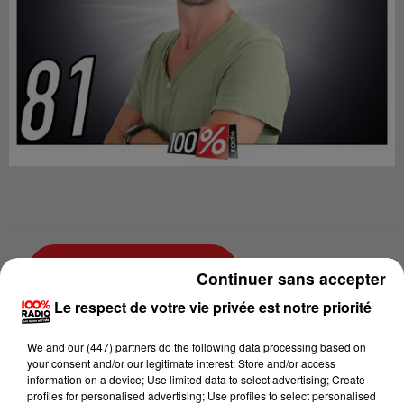
Lecture (2 min 29 sec)
Continuer sans accepter
Le respect de votre vie privée est notre priorité
We and
our (447) partners
do the following data processing based on
Emmanuel Bouisset
your consent and/or our legitimate interest: Store and/or access
information on a device; Use limited data to select advertising; Create
100% Chez vous dans le Tarn
profiles for personalised advertising; Use profiles to select personalised