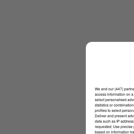
We and
our (447) partn
access information on a 
select personalised ad
statistics or combinatio
profiles to select person
Deliver and present adv
data such as IP address 
requested; Use precise g
based on information tra