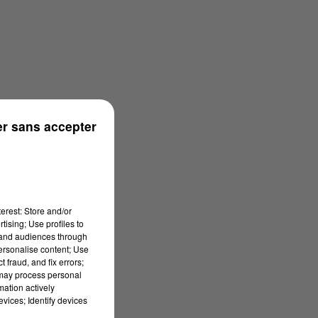
r sans accepter
erest: Store and/or
tising; Use profiles to
tand audiences through
personalise content; Use
 fraud, and fix errors;
 may process personal
mation actively
vices; Identify devices