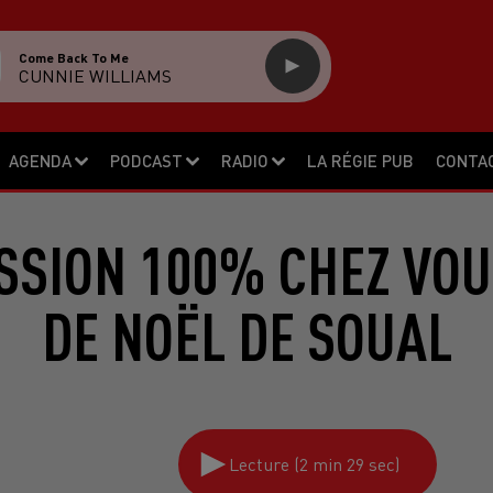
Come Back To Me
CUNNIE WILLIAMS
AGENDA
PODCAST
RADIO
LA RÉGIE PUB
CONTA
SSION 100% CHEZ VO
DE NOËL DE SOUAL
Lecture (2 min 29 sec)