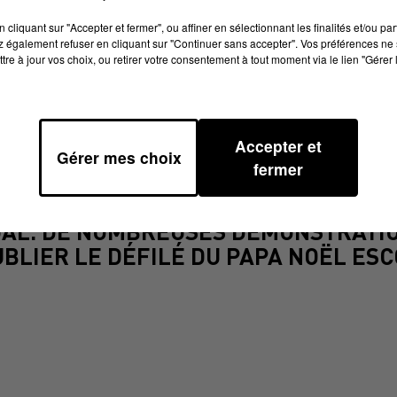
cliquant sur "Accepter et fermer", ou affiner en sélectionnant les finalités et/ou pa
 également refuser en cliquant sur "Continuer sans accepter". Vos préférences ne 
tre à jour vos choix, ou retirer votre consentement à tout moment via le lien "Gérer 
 AVEC LE MARCHÉ DE NOËL DE SOUAL
Accepter et
Gérer mes choix
MARCHÉ DE NOËL DE SOUAL
fermer
OUS PROPOSE SON MARCHÉ DE NOËL L
OUAL. DE NOMBREUSES DÉMONSTRATIO
UBLIER LE DÉFILÉ DU PAPA NOËL ES