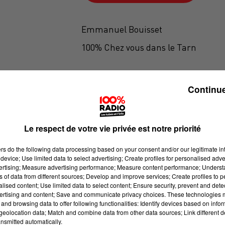
Emmanuel Bouisset
100% Chez vous dans le Tarn
Continue
Le respect de votre vie privée est notre priorité
ers
do the following data processing based on your consent and/or our legitimate int
device; Use limited data to select advertising; Create profiles for personalised adver
vertising; Measure advertising performance; Measure content performance; Unders
ns of data from different sources; Develop and improve services; Create profiles to 
alised content; Use limited data to select content; Ensure security, prevent and detect
ertising and content; Save and communicate privacy choices. These technologies
and browsing data to offer following functionalities: Identify devices based on infor
eolocation data; Match and combine data from other data sources; Link different de
nsmitted automatically.