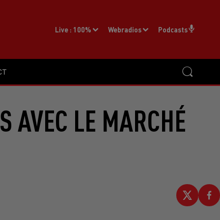
Live :
100%
Webradios
Podcasts
CT
US AVEC LE MARCHÉ