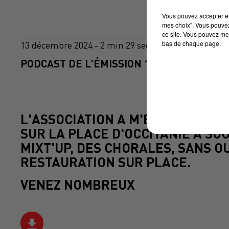
Vous pouvez accepter en 
mes choix". Vous pouvez
ce site. Vous pouvez met
bas de chaque page.
13 décembre 2024 - 2 min 29 sec
PODCAST DE L'ÉMISSION 100% CHEZ VOUS
L'ASSOCIATION A M'EN DONNÉ V
SUR LA PLACE D'OCCITANIE À S
MIXT'UP, DES CHORALES, SANS O
RESTAURATION SUR PLACE.
VENEZ NOMBREUX