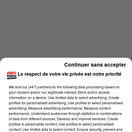
Continuer sans accepter
Le respect de votre vie privée est notre priorité
We and
our (447) partners
do the following data processing based on
your consent and/or our legitimate interest: Store and/or access
information on a device; Use limited data to select advertising; Create
Lecture (2 min 42 sec)
profiles for personalised advertising; Use profiles to select personalised
advertising; Measure advertising performance; Measure content
performance; Understand audiences through statistics or combinations
of data from different sources; Develop and improve services; Create
profiles to personalise content; Use profiles to select personalised
100% Chez vous dans le Tarn
content; Use limited data to select content; Ensure security, prevent and