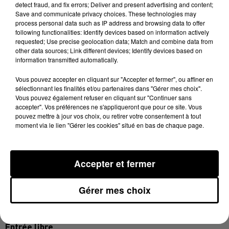
detect fraud, and fix errors; Deliver and present advertising and content;
13 mai 2024 - 2 min 42 sec
Save and communicate privacy choices. These technologies may
PODCAST DE L'ÉMISSION 100% CHEZ VOUS
process personal data such as IP address and browsing data to offer
following functionalities: Identify devices based on information actively
DANS LE TARN SUR LE MICROBIOTE
requested; Use precise geolocation data; Match and combine data from
other data sources; Link different devices; Identify devices based on
information transmitted automatically.
animée par le docteur Jean-Paul
La conférence sera
Vous pouvez accepter en cliquant sur "Accepter et fermer", ou affiner en
Motta, chercheur à l'Institut de recherche en santé
sélectionnant les finalités et/ou partenaires dans "Gérer mes choix".
digestive à l'INSERM, en partenariat avec
Vous pouvez également refuser en cliquant sur "Continuer sans
accepter". Vos préférences ne s'appliqueront que pour ce site. Vous
l'association Afa Crohn RCH France
, association
pouvez mettre à jour vos choix, ou retirer votre consentement à tout
nationale reconnue d'utilité publique qui soutient les
moment via le lien "Gérer les cookies" situé en bas de chaque page.
malades de maladies inflammatoires chroniques de
l'intestin (MICI) et la recherche.
Accepter et fermer
Le microbiote, qu'en savons-nous ?
Mercredi 15 mai 2024 à 18h30.
Gérer mes choix
Salle Arcé (Rue des Cordeliers)
Entrée libre.