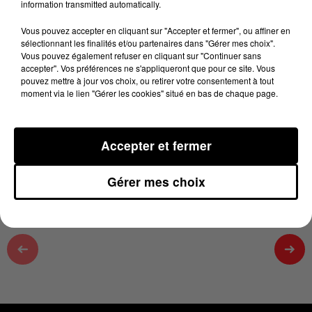
information transmitted automatically.
100% Chez vous dans le Tarn
Vous pouvez accepter en cliquant sur "Accepter et fermer", ou affiner en
13 mars 2025 - 2 min 22 sec
sélectionnant les finalités et/ou partenaires dans "Gérer mes choix".
PODCAST DE L'ÉMISSION 100% CHEZ VOUS
Vous pouvez également refuser en cliquant sur "Continuer sans
accepter". Vos préférences ne s'appliqueront que pour ce site. Vous
DANS LE TARN AVEC EMMANUEL DU
pouvez mettre à jour vos choix, ou retirer votre consentement à tout
13/03/2025
moment via le lien "Gérer les cookies" situé en bas de chaque page.
Retrouvez tous les jours entre 13h et 16h L'actu loisir
Accepter et fermer
dans le Tarn avec Emmanuel
Gérer mes choix