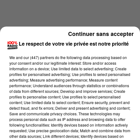
Continuer sans accepter
Le respect de votre vie privée est notre priorité
We and
our (447) partners
do the following data processing based on
your consent and/or our legitimate interest: Store and/or access
information on a device; Use limited data to select advertising; Create
profiles for personalised advertising; Use profiles to select personalised
advertising; Measure advertising performance; Measure content
performance; Understand audiences through statistics or combinations
of data from different sources; Develop and improve services; Create
profiles to personalise content; Use profiles to select personalised
content; Use limited data to select content; Ensure security, prevent and
Lecture (2 min 22 sec)
detect fraud, and fix errors; Deliver and present advertising and content;
Save and communicate privacy choices. These technologies may
process personal data such as IP address and browsing data to offer
following functionalities: Identify devices based on information actively
requested; Use precise geolocation data; Match and combine data from
Emmanuel Bouisset
other data sources; Link different devices; Identify devices based on